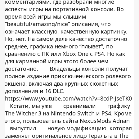
комментариями, где разобрали многие
аспекты игры на портативной консоли. Во
время всей игры мы слышим
“beautiful/amazing/nice” описания, что
означает классную, качественную картинку.
Но, нет. На самом деле качество достаточно
среднее, графика немного “плывет”, по
сравнению с ПК или Xbox One с PS4. Но как
для карманной игры этого более чем
достаточно.
Владельцы консоли получат
полное издание приключенческого ролевого
экшена, включая два крупных сюжетных
дополнения и 16 DLC.
https://www.youtube.com/watch?v=8cdP-JseTK0
Кстати, мы уже
сравнивали
графику
The Witcher 3 на Nintendo Switch и PS4. Кроме
этого, пользователь сайта NexusMods Adnan
выпустил
новую модификацию, которая
заменяет оригинальное лицо Геральта в The