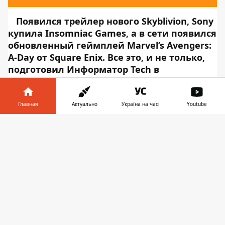
Появился трейлер нового Skyblivion, Sony
купила Insomniac Games, а в сети появился
обновленный геймплей Marvel’s Avengers:
A-Day от Square Enix. Все это, и не только,
подготовил
Информатор Tech
в
постоянной рубрике ТОП игровых новостей
дня.
Появился трейлер нового
Skyblivion
Главная
Актуально
Україна на часі
Youtube
Информатор в
Skyblivion - новый проект команды TES
Скачать
телефоне
👉
Renewal, создатели которого хотят перенести
The Elder Scrolls IV: Oblivion на движок
The
Elder Scrolls 5: Skyrim Special Edition
.
Создатели почти закончили
внешнюю
карту мира, а также закончили флору, фауну,
оружие, доспехи и прочие важные, но мелкие
детали. Также завершена работа над
большинством животных и монстров. Не