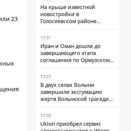
На крыше известной
новостройки в
или 23
Голосеевском районе
разбивают парк площадью
в гектар
17:31
Иран и Оман дошли до
завершающего этапа
соглашения по Ормузскому
скных
проливу - заключение
зависит от снятия блокады
17:27
США
В двух селах Волыни
ащения
завершили эксгумацию
жертв Волынской трагедии
– нашли останки 54 поляков
17:20
Uklon приобрел сервис
электросамокатов e-Wings