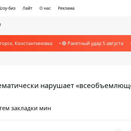
Шоу-биз
Лайт
О нас
Реклама
0
торск, Константиновка
🔴 Ракетный удар 5 августа
стематически нарушает «всеобъемлющ
утем закладки мин