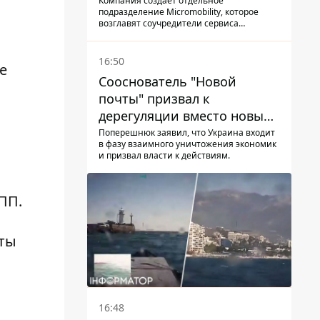
Компания создает отдельное
подразделение Micromobility, которое
возглавят соучредители сервиса
самокатов.
16:50
е
Сооснователь "Новой
почты" призвал к
дерегуляции вместо новых
налогов - Гетманцев против
Поперешнюк заявил, что Украина входит
в фазу взаимного уничтожения экономик
и призвал власти к действиям.
ПП.
оты
16:48