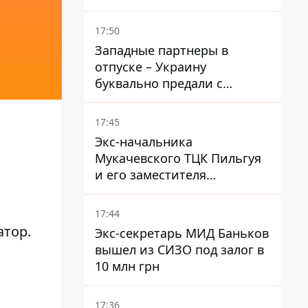
Зеленским и Трампом
недавно улучшались - The
17:50
Atlantic
Западные партнеры в
отпуске – Украину
буквально предали с
ракетами к Patriot – эксперт
Мусиенко
17:45
Экс-начальника
Мукачевского ТЦК Пильгуя
и его заместителя
отправили в СИЗО без
права залога – журналист
17:44
атор
.
Экс-секретарь МИД Баньков
вышел из СИЗО под залог в
10 млн грн
17:36