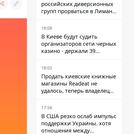
российских диверсионных
групп прорваться в Лиман -
Трегубов
18:08
В Киеве будут судить
организаторов сети черных
казино - держали 39
заведений
18:02
Продать киевские книжные
магазины Readeat не
удалось, теперь владелец
их просто закроет
17:58
В США резко ослаб импульс
поддержки Украины. хотя
отношения между