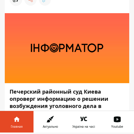
Печерский районный суд Киева
опроверг информацию о решении
возбуждения уголовного дела в
отношении президента США Джо
Байдена и пятого президента Украины
Петра Порошенко. В суде просят не
Главная
Актуально
Україна на часі
Youtube