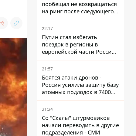
пообещал не возвращаться
на ринг после следующего
боя
22:17
Путин стал избегать
поездок в регионы в
европейской части России,
куда регулярно долетают
дроны
21:57
Боятся атаки дронов -
Россия усилила защиту базу
атомных подлодок в 7400
км от Украины
21:24
Со "Скалы" штурмовиков
начали переводить в другие
подразделения - СМИ