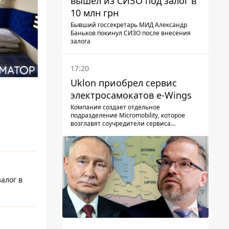
вышел из СИЗО под залог в
10 млн грн
Бывший госсекретарь МИД Александр
Баньков покинул СИЗО после внесения
залога
17:20
Uklon приобрел сервис
электросамокатов e-Wings
Компания создает отдельное
подразделение Micromobility, которое
возглавят соучредители сервиса
самокатов.
алог в