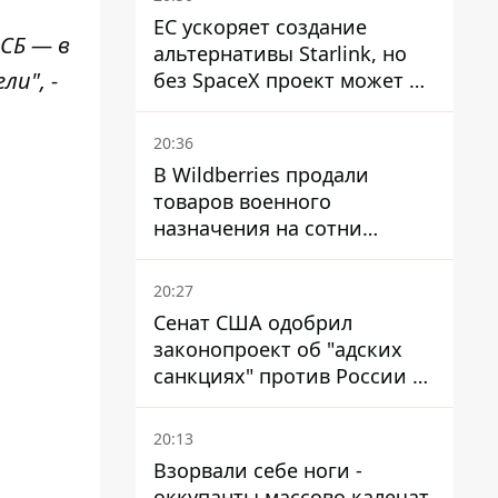
ЕС ускоряет создание
ФСБ ― в
альтернативы Starlink, но
и", -
без SpaceX проект может не
обойтись
20:36
В Wildberries продали
товаров военного
назначения на сотни
миллионов, но удары ВСУ
изменили ситуацию
20:27
Сенат США одобрил
законопроект об "адских
санкциях" против России и
Ирана
20:13
Взорвали себе ноги -
оккупанты массово калечат