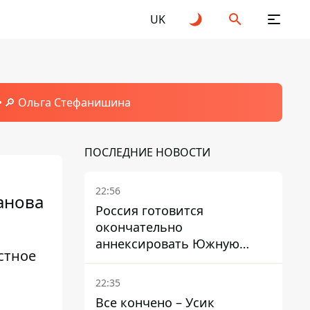
UK
🔎 Ольга Стефанишина
ПОСЛЕДНИЕ НОВОСТИ
22:56
анова
Россия готовится
окончательно
аннексировать Южную
стное
Осетию – страны НАТО
обеспокоены
22:35
Все кончено – Усик