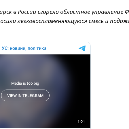
бирск в России сгорело областное управление 
сили легковоспламеняющуюся смесь и подожгл