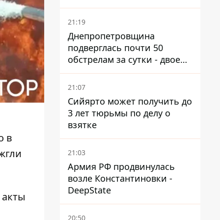
21:19
Днепропетровщина
подверглась почти 50
обстрелам за сутки - двое
погибших, шесть
пострадавших
21:07
Сийярто может получить до
3 лет тюрьмы по делу о
взятке
о в
жгли
21:03
Армия РФ продвинулась
возле Константиновки -
DeepState
 акты
20:50