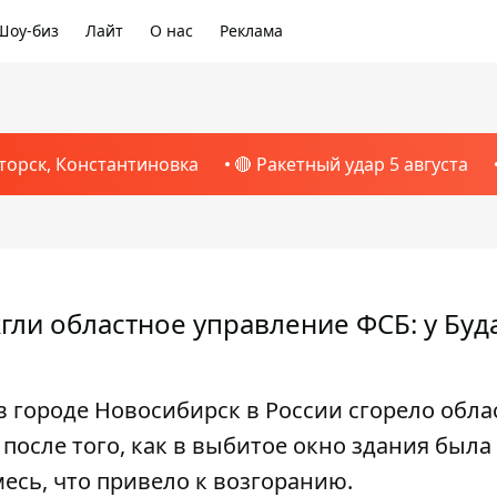
Шоу-биз
Лайт
О нас
Реклама
торск, Константиновка
🔴 Ракетный удар 5 августа
гли областное управление ФСБ: у Буд
 в городе Новосибирск в России сгорело обла
осле того, как в выбитое окно здания была
сь, что привело к возгоранию.