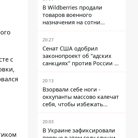
В Wildberries продали
товаров военного
назначения на сотни
миллионов, но удары ВСУ
ого
изменили ситуацию
20:27
Сенат США одобрил
законопроект об "адских
те с
санкциях" против России и
овки,
Ирана
овался
20:13
Взорвали себе ноги -
оккупанты массово калечат
себя, чтобы избежать
штурмов - ГУР
20:03
В Украине зафиксировали
итиком
первые в этом году случаи