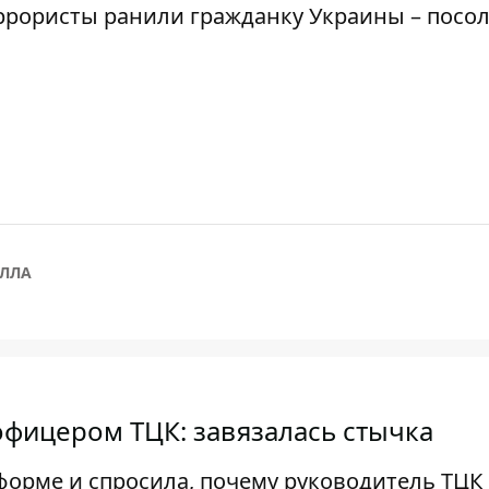
ррористы ранили гражданку Украины – посо
ОЛЛА
офицером ТЦК: завязалась стычка
форме и спросила, почему руководитель ТЦК