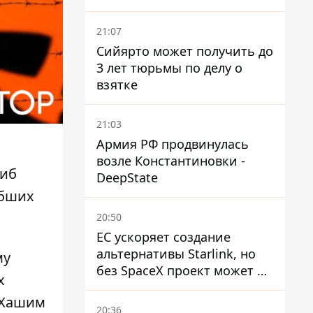
погибших, шесть
пострадавших
21:07
Сийярто может получить до
3 лет тюрьмы по делу о
взятке
21:03
Армия РФ продвинулась
возле Константиновки -
гиб
DeepState
ибших
20:50
ЕС ускоряет создание
альтернативы Starlink, но
му
без SpaceX проект может не
х
обойтись
 Хашим
20:36