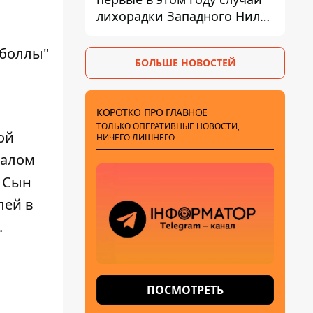
лихорадки Западного Нила:
два человека заразились
после укусов комаров
зболлы"
БОЛЬШЕ НОВОСТЕЙ
КОРОТКО ПРО ГЛАВНОЕ
ТОЛЬКО ОПЕРАТИВНЫЕ НОВОСТИ,
ой
НИЧЕГО ЛИШНЕГО
ралом
. Сын
лей в
.
ПОСМОТРЕТЬ