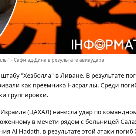
ы" - Сафи ад-Дина в результате авиаудара
штабу "Хезболла" в Ливане. В результате по
тривали как преемника Насраллы
. Среди пог
ки группировки.
ы Израиля (ЦАХАЛ) нанесла удар по командно
ложенному в мечети рядом с больницей Сала
ия Al Hadath, в результате этой атаки
погиб