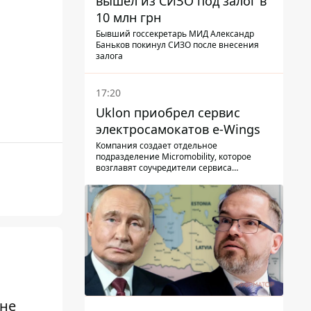
вышел из СИЗО под залог в
л
10 млн грн
Бывший госсекретарь МИД Александр
Баньков покинул СИЗО после внесения
залога
17:20
Uklon приобрел сервис
электросамокатов e-Wings
Компания создает отдельное
подразделение Micromobility, которое
возглавят соучредители сервиса
самокатов.
 не