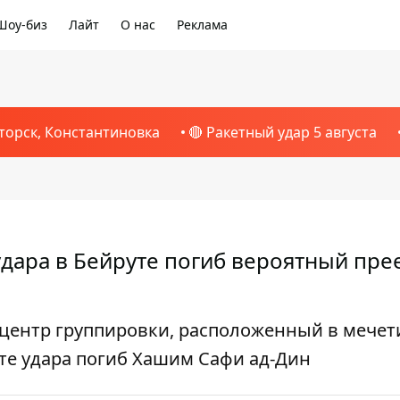
Шоу-биз
Лайт
О нас
Реклама
торск, Константиновка
🔴 Ракетный удар 5 августа
удара в Бейруте погиб вероятный пр
 центр группировки, расположенный в мечет
те удара погиб Хашим Сафи ад-Дин