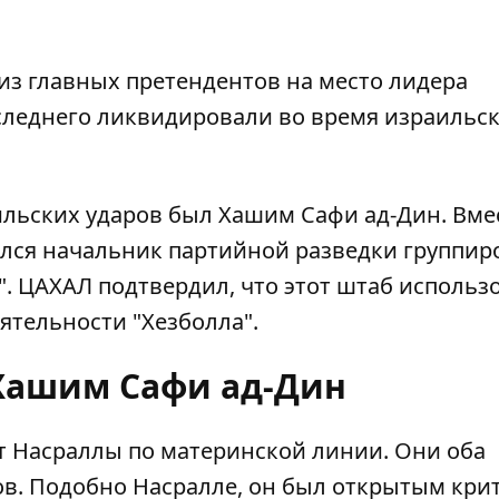
из главных претендентов на место лидера
оследнего ликвидировали во время
израильск
льских ударов был Хашим Сафи ад-Дин. Вмес
лся начальник партийной разведки группир
. ЦАХАЛ подтвердил, что этот штаб использ
ятельности "Хезболла".
 Хашим Сафи ад-Дин
 Насраллы по материнской линии
. Они оба
дов. Подобно Насралле, он был открытым кр