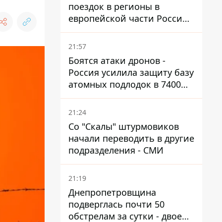
поездок в регионы в
европейской части России,
куда регулярно долетают
дроны
21:57
Боятся атаки дронов -
Россия усилила защиту базу
атомных подлодок в 7400
км от Украины
21:24
Со "Скалы" штурмовиков
начали переводить в другие
подразделения - СМИ
21:19
Днепропетровщина
подверглась почти 50
обстрелам за сутки - двое