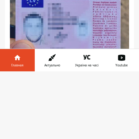
Главная
Актуально
Україна на часі
Youtube
Информатор в
Скачать
телефоне
👉