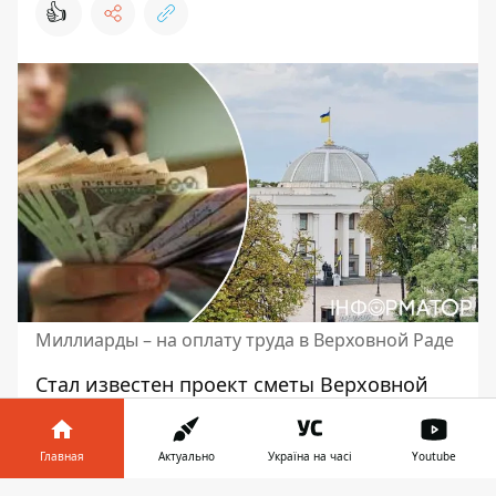
👍
Миллиарды – на оплату труда в Верховной Раде
Стал известен проект сметы Верховной
Рады на 2024 год. Соответствующий
проект постановления зарегистрирован 7
Главная
Актуально
Україна на часі
Youtube
ноября в парламенте. Например, на
оплату труда помощников-консультантов