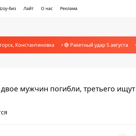
Шоу-биз
Лайт
О нас
Реклама
торск, Константиновка
🔴 Ракетный удар 5 августа
 двое мужчин погибли, третьего ищут
тся