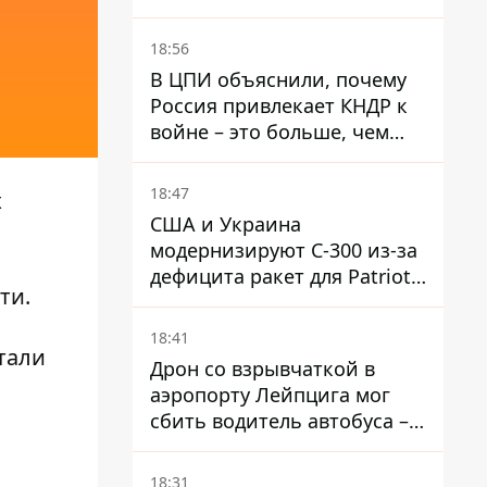
"бандеровскую символику" -
Навроцкий
18:56
В ЦПИ объяснили, почему
Россия привлекает КНДР к
войне – это больше, чем
ракеты
18:47
х
США и Украина
модернизируют С-300 из-за
дефицита ракет для Patriot -
ти.
СМИ
18:41
тали
Дрон со взрывчаткой в ​​
аэропорту Лейпцига мог
сбить водитель автобуса –
Welt
18:31