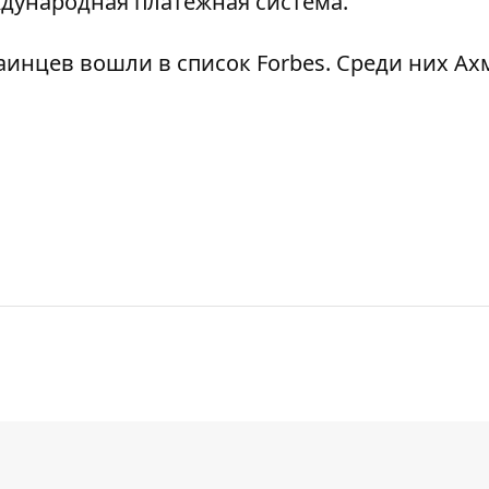
ждународная
платёжная система.
аинцев вошли в список Forbes
. Среди них Ах