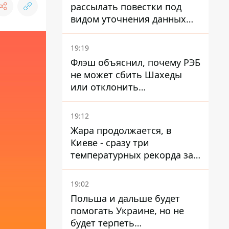
рассылать повестки под
видом уточнения данных
для набора контрактников
19:19
Флэш объяснил, почему РЭБ
не может сбить Шахеды
или отклонить
баллистические ракеты
19:12
Жара продолжается, в
Киеве - сразу три
температурных рекорда за
день
19:02
Польша и дальше будет
помогать Украине, но не
будет терпеть