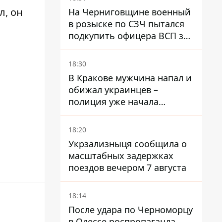
ул
, он
На Черниговщине военный
в розыске по СЗЧ пытался
подкупить офицера ВСП за
40 тысяч гривен
18:30
В Кракове мужчина напал и
обижал украинцев –
полиция уже начала
расследование
18:20
Укрзализныця сообщила о
масштабных задержках
поездов вечером 7 августа
18:14
После удара по Черноморцу
в Одессе роспропаганда