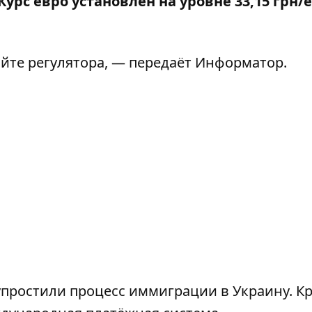
Курс евро установлен на уровне 33,15 грн/
айте
регулятора
, — передаёт
Информатор
.
упростили процесс иммиграции в Украину
. К