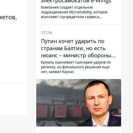
электросамокатов e-Wings
Компания создает отдельное
подразделение Micromobility, которое
метов,
возглавят соучредители сервиса
самокатов.
17:14
Путин хочет ударить по
странам Балтии, но есть
нюанс – министр обороны
Литвы сделал заявление
Кремль оценивает сценарии ударов по
региону, но финального решения еще
нет, заявил Каунас