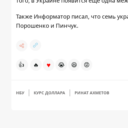
того, в Украине
появится ещё одна ме
Также
Информатор
писал, что
семь укр
Порошенко и Пинчук.
♥
👍
🔥
😭
😆
😡
НБУ
КУРС ДОЛЛАРА
РИНАТ АХМЕТОВ