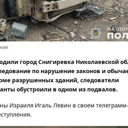
ания
бодили город Снигиревка Николаевской об
ледование по
нарушение законов и обыча
роме разрушенных зданий, следователи
анты обустроили в одном из подвалов.
ны Израиля Игаль Левин
в своем телеграмм-
еступления.