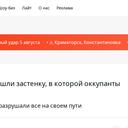
Шоу-биз
Лайт
О нас
Реклама
ный удар 5 августа
⚠️ Краматорск, Константиновка
шли застенку, в которой оккупанты
разрушали все на своем пути