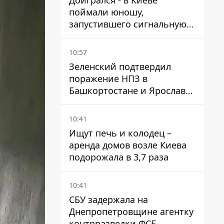
Доигрался - в Киеве
поймали юношу,
запустившего сигнальную
ракету, чтобы порадовать
девушек
10:57
Зеленский подтвердил
поражение НПЗ в
Башкортостане и Ярославле
- видео
10:41
Ищут печь и колодец –
аренда домов возле Киева
подорожала в 3,7 раза
10:41
СБУ задержала на
Днепропетровщине агентку
контрразведки ФСБ,