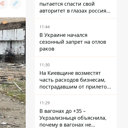
пытается спасти свой
авторитет в глазах россиян:
диктатор находится под
давлением - Sky News
11:44
В Украине начался
сезонный запрет на отлов
раков
11:30
На Киевщине возместят
часть расходов бизнесам,
пострадавшим от прилетов
ракет
11:29
В вагонах до +35 –
Укрзализныця объяснила,
почему в вагонах не