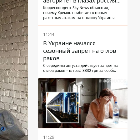
авторитет в глазах россиян:
диктатор находится под
Корреспондент Sky News объяснил,
почему Кремль прибегает к новым
давлением - Sky News
ракетным атакам на столицу Украины
11:44
В Украине начался
сезонный запрет на отлов
раков
С середины августа действует запрет на
отлов раков – штраф 3332 грн за особь.
11:29