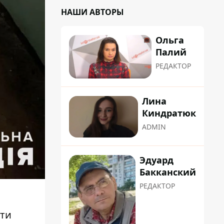
НАШИ АВТОРЫ
Ольга
Палий
РЕДАКТОР
Лина
Киндратюк
ADMIN
Эдуард
Бакканский
РЕДАКТОР
чти