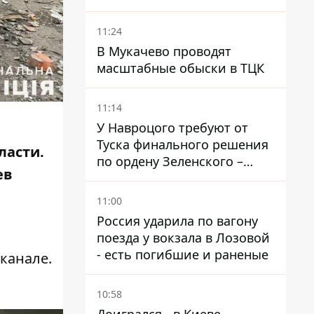
работают кондиционеры во
время жары
11:24
В Мукачево проводят
масштабные обыски в ТЦК
11:14
У Навроцого требуют от
Туска финального решения
ласти.
по ордену Зеленского –
ев
найдите в себе мужество
11:00
Россия ударила по вагону
поезда у вокзала в Лозовой
- есть погибшие и раненые
канале.
10:58