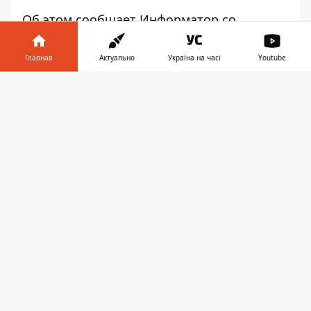
Об этом сообщает
Информатор
со
ссылкой на
пресс-службу
МВД в Facebook.
Главная
Актуально
Україна на часі
Youtube
Информатор в
Скачать
телефоне
👉