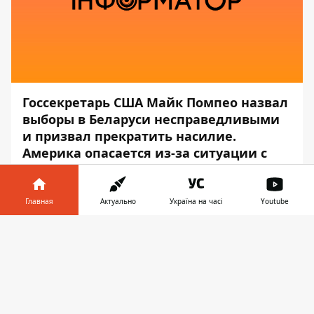
Госсекретарь США Майк Помпео назвал
выборы в Беларуси несправедливыми
и призвал прекратить насилие.
Америка опасается из-за ситуации с
протестами в Беларуси.
Об этом Помпео заявил 12 августа во
Главная
Актуально
Україна на часі
Youtube
время брифинга в Праге после встречи с
Информатор в
премьер-министром Чехии Андреем
Скачать
телефоне
👉
Бабишем, передает
Информатор
.
«У нас большие опасения по поводу
Белоруссии. Там прошли несправедливые
выборы. Белорусы находятся в нашем