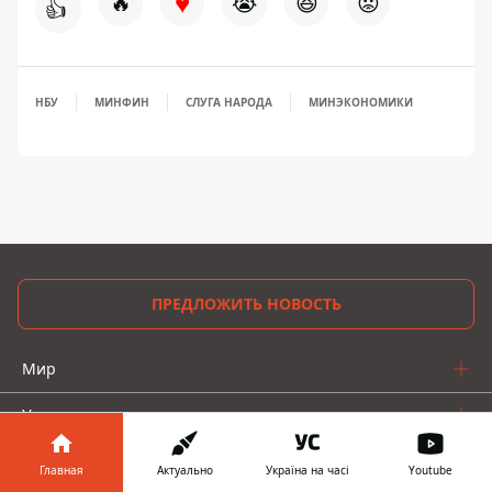
♥
🔥
😭
😆
😡
👍
НБУ
МИНФИН
СЛУГА НАРОДА
МИНЭКОНОМИКИ
ПРЕДЛОЖИТЬ НОВОСТЬ
Мир
Украина
Киев
Главная
Актуально
Україна на часі
Youtube