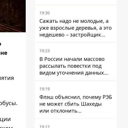
стратегического
госпредприятия - работала
19:30
в Энергоатоме и была
Сажать надо не молодые, а
заместителем Галущенко
уже взрослые деревья, а это
недешево – застройщик
Никонов
о
19:23
 не
В России начали массово
рассылать повестки под
видом уточнения данных
иятия
для набора контрактников
19:19
Флэш объяснил, почему РЭБ
обусы.
не может сбить Шахеды
или отклонить
баллистические ракеты
нции
19:12