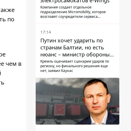
электросамокатов e-Wings
Компания создает отдельное
также
подразделение Micromobility, которое
возглавят соучредители сервиса
ть по
самокатов.
17:14
Путин хочет ударить по
странам Балтии, но есть
ое
нюанс – министр обороны
Литвы сделал заявление
Кремль оценивает сценарии ударов по
е чем в
региону, но финального решения еще
нет, заявил Каунас
й
ть