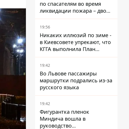
по спасателям во время
ликвидации пожара – двое
раненых
19:56
Никаких иллюзий по зиме -
в Киевсовете упрекают, что
КГГА выполнила План
устойчивости на 20%
19:42
Во Львове пассажиры
маршрутки подрались из-за
русского языка
19:42
Фигурантка пленок
Миндича вошла в
руководство