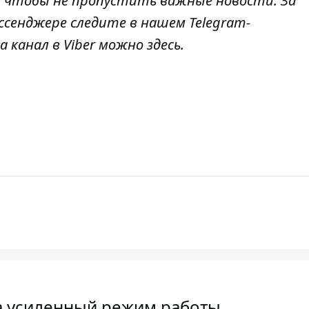
, чтобы не пропустить важные новости. За
ссенджере следите в нашем Telegram-
а канал в Viber можно
здесь
.
а усиленный режим работы