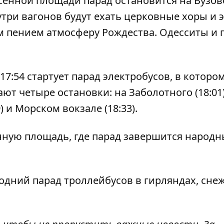
осенной площади парад остановится на Вузо
нутри вагонов будут ехать церковные хоры и 
им пением атмосферу Рождества. Одесситы и 
 17:54 стартует парад электробусов, в которо
ют четыре остановки: на Заболотного (18:01)
) и Морском вокзале (18:33).
енную площадь, где парад завершится народ
одний парад троллейбусов
в гирляндах, сне