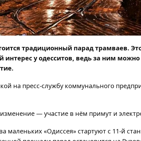
остоится традиционный парад трамваев. Эт
 интерес у одесситов, ведь за ним можно
тие.
лкой на
пресс-службу
коммунального предпр
 изменение — участие в нём примут и электр
два маленьких «Одиссея» стартуют с 11-й ста