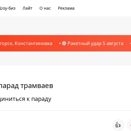
Шоу-биз
Лайт
О нас
Реклама
торск, Константиновка
🔴 Ракетный удар 5 августа
парад трамваев
диниться к параду
👍