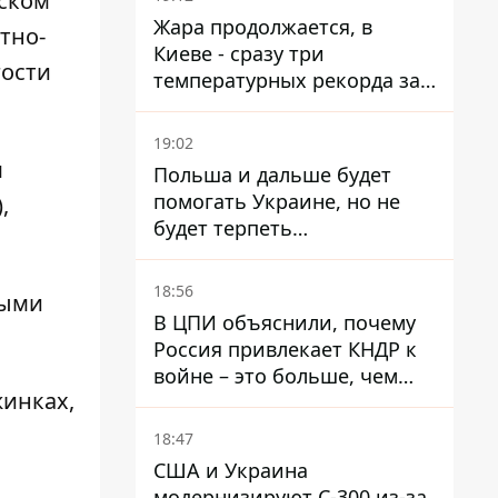
вском
Жара продолжается, в
этно-
Киеве - сразу три
гости
температурных рекорда за
день
19:02
м
Польша и дальше будет
помогать Украине, но не
,
будет терпеть
"бандеровскую символику" -
Навроцкий
18:56
ными
В ЦПИ объяснили, почему
Россия привлекает КНДР к
войне – это больше, чем
жинках,
ракеты
18:47
США и Украина
модернизируют С-300 из-за