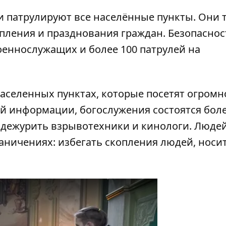
ки патрулируют все населённые пункты. Они 
опления и празднования граждан. Безопаснос
военнослужащих и более 100 патрулей на
аселенных пунктах, которые посетят огромн
й информации, богослужения состоятся боле
т дежурить взрывотехники и кинологи. Люде
аничениях: избегать скопления людей, носи