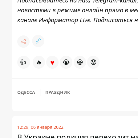
Подписывайтесь на наш
Telegram-канал
новостями в режиме онлайн прямо в ме
канале
Информатор Live
. Подписаться н
♥
👍
🔥
😭
😆
😡
ОДЕССА
ПРАЗДНИК
12:29, 06 января 2022
В Украине полиция переходит н