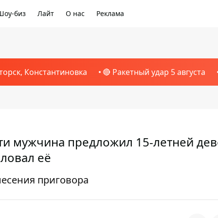
Шоу-биз
Лайт
О нас
Реклама
торск, Константиновка
🔴 Ракетный удар 5 августа
сти мужчина предложил 15-летней де
иловал её
несения приговора