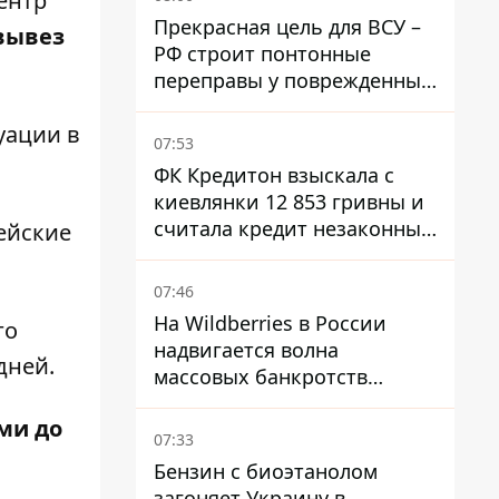
ентр
Прекрасная цель для ВСУ –
вывез
РФ строит понтонные
переправы у поврежденных
мостов на ТОТ
уации в
07:53
ФК Кредитон взыскала с
киевлянки 12 853 гривны и
считала кредит незаконным
ейские
- что решил суд
07:46
На Wildberries в России
го
надвигается волна
дней.
массовых банкротств
продавцов - Reuters
ми до
07:33
Бензин с биоэтанолом
загоняет Украину в