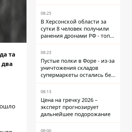
деньги, и получил 3 тыс.
грн морального вреда
08:25
В Херсонской области за
сутки 8 человек получили
ранения дронами РФ - топ
опасных районов
08:23
да та
Пустые полки в Форе - из-за
 два
уничтожения складов
супермаркеты остались без
ассортимента
08:13
Цена на гречку 2026 –
зошло
эксперт прогнозирует
дальнейшее подорожание
08:00