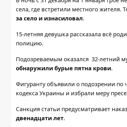
В ночь с 31 декабря на 1 января трое
села, где встретили местного жителя. 
за село и изнасиловал
.
15-летняя девушка рассказала всё род
полицию.
Подозреваемым оказался 32-летний му
обнаружили бурые пятна крови
.
Фигуранту объявили о подозрении по ч
кодекса Украины и избрали меру пресе
Санкция статьи предусматривает нака
двенадцати лет
.