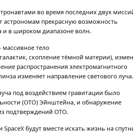
тронавтами во время последних двух мисси
т астрономам прекрасную возможность
 и в широком диапазоне волн.
 массивное тело
е галактик, скопление тёмной материи), изм
ение распространения электромагнитного
линза изменяет направление светового луча
луча под воздействием гравитации было
ьности (ОТО) Эйнштейна, и обнаружение
из подтверждений ОТО.
и SpaceX будут вместе искать жизнь
на спутн