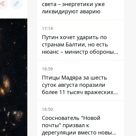
света – энергетики уже
ликвидируют аварию
17:14
Путин хочет ударить по
странам Балтии, но есть
нюанс – министр обороны
Литвы сделал заявление
16:59
Птицы Мадяра за шесть
суток августа поразили
более 11 тысяч вражеских
целей и ликвидировали
около двух тысяч
16:50
оккупантов
Сооснователь "Новой
почты" призвал к
дерегуляции вместо новых