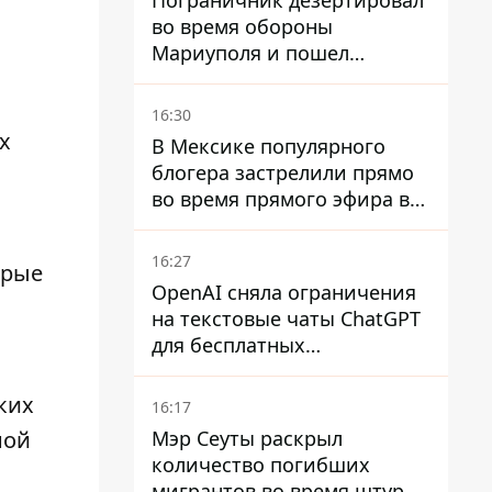
Пограничник дезертировал
во время обороны
Мариуполя и пошел
служить в "ДНР" – ему
объявили подозрение,
16:30
грозит пожизненное
х
В Мексике популярного
блогера застрелили прямо
во время прямого эфира в
TikTok
16:27
орые
OpenAI сняла ограничения
на текстовые чаты ChatGPT
для бесплатных
пользователей
ких
16:17
ной
Мэр Сеуты раскрыл
количество погибших
мигрантов во время штурма