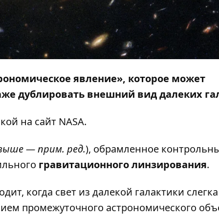
рономическое явление», которое может
же дублировать внешний вид далеких га
лкой
на сайт
NASA.
 выше — прим. ред.
), обрамленное контрольн
сильного
гравитационного линзирования
.
ит, когда свет из далекой галактики слегка
ием промежуточного астрономического объе