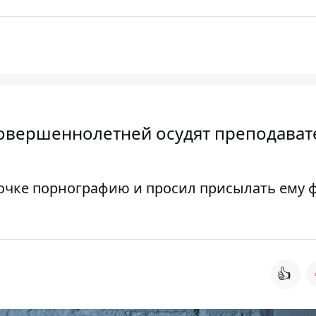
есовершеннолетней осудят преподават
вочке порнографию и просил присылать ему ф
👍