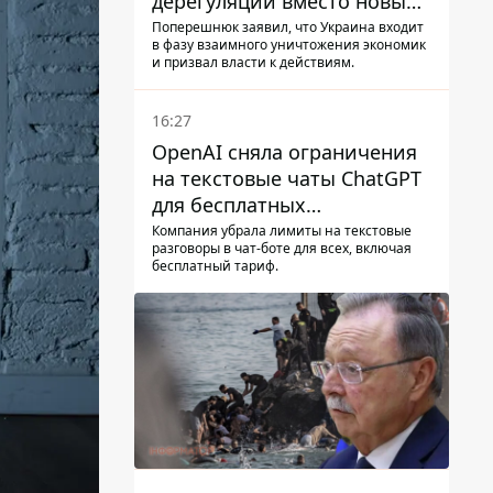
дерегуляции вместо новых
налогов - Гетманцев против
Поперешнюк заявил, что Украина входит
в фазу взаимного уничтожения экономик
и призвал власти к действиям.
16:27
OpenAI сняла ограничения
на текстовые чаты ChatGPT
для бесплатных
пользователей
Компания убрала лимиты на текстовые
разговоры в чат-боте для всех, включая
бесплатный тариф.