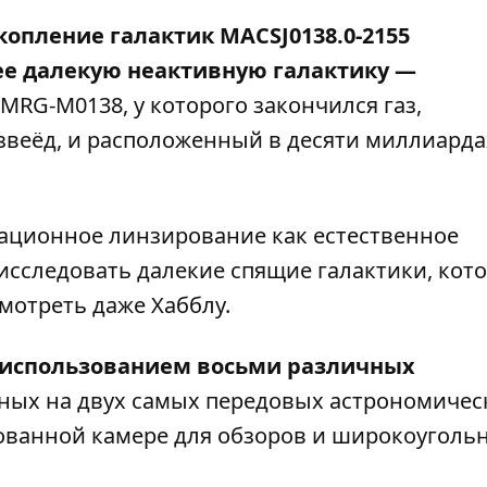
копление галактик MACSJ0138.0-2155
ее далекую неактивную галактику —
 MRG-M0138, у которого закончился газ,
веёд, и расположенный в десяти миллиарда
ационное линзирование как естественное
исследовать далекие спящие галактики, кот
отреть даже Хабблу.
 использованием восьми различных
нных на двух самых передовых астрономичес
ованной камере для обзоров и широкоуголь