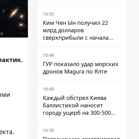
налогов - Гетманцев против
16:50
Ким Чен Ын получил 22
млрд долларов
сверхприбыли с начала
войны в Украине -
Bloomberg
16:48
лактик.
ГУР показало удар морских
дронов Magura по Ялте
16:40
ыми
Каждый обстрел Киева
баллистикой наносит
городу ущерб на 300-500
миллионов - Петр
Пантелеев
16:30
кта.