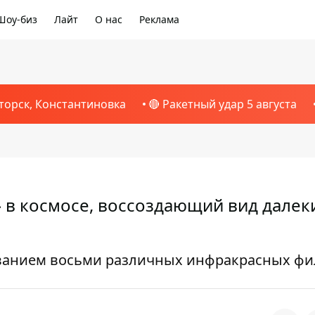
Шоу-биз
Лайт
О нас
Реклама
торск, Константиновка
🔴 Ракетный удар 5 августа
 в космосе, воссоздающий вид далек
ованием восьми различных инфракрасных фи