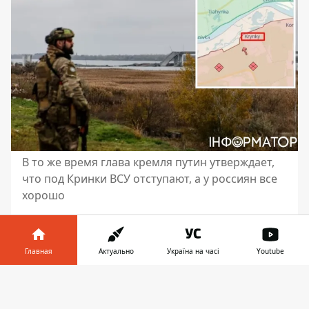
В то же время глава кремля путин утверждает,
что под Кринки ВСУ отступают, а у россиян все
хорошо
Дивизия российских десантников понесла
очень серьезные потери под Крынками на
Главная
Актуально
Україна на часі
Youtube
левобережье Херсонской области. Там
враг пытался выбить украинские войска
Информатор в
Скачать
из их плацдарма. Тем временем президент
телефоне
👉
рф в
ладимир путин утверждает
, что