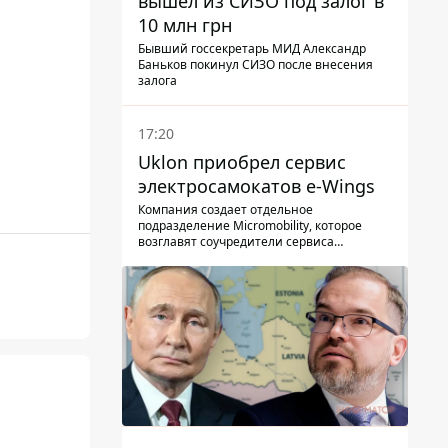
вышел из СИЗО под залог в
10 млн грн
Бывший госсекретарь МИД Александр
Баньков покинул СИЗО после внесения
залога
17:20
Uklon приобрел сервис
электросамокатов e-Wings
Компания создает отдельное
подразделение Micromobility, которое
возглавят соучредители сервиса
самокатов.