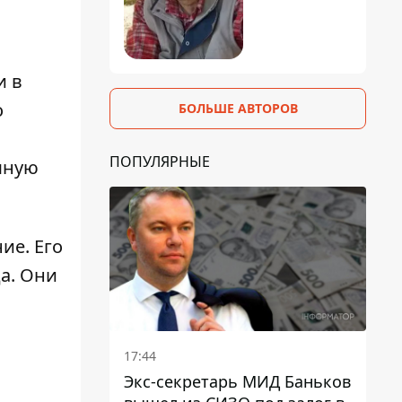
и в
о
БОЛЬШЕ АВТОРОВ
ПОПУЛЯРНЫЕ
шную
ние
. Его
а. Они
17:44
Экс-секретарь МИД Баньков