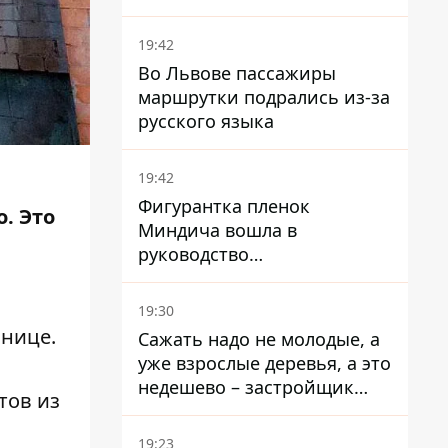
устойчивости на 20%
19:42
Во Львове пассажиры
маршрутки подрались из-за
русского языка
19:42
Фигурантка пленок
. Это
Миндича вошла в
руководство
стратегического
госпредприятия - работала
19:30
в Энергоатоме и была
ьнице.
Сажать надо не молодые, а
заместителем Галущенко
уже взрослые деревья, а это
ю
недешево – застройщик
тов из
Никонов
19:23