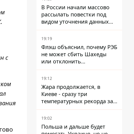
В России начали массово
ом
рассылать повестки под
.
видом уточнения данных
для набора контрактников
19:19
Флэш объяснил, почему РЭБ
не может сбить Шахеды
н с
или отклонить
баллистические ракеты
19:12
иком
Жара продолжается, в
ал
Киеве - сразу три
температурных рекорда за
ования
день
19:02
Польша и дальше будет
гово
помогать Украине, но не