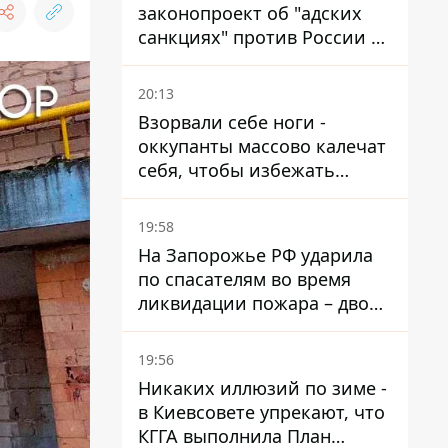
законопроект об "адских
санкциях" против России и
Ирана
20:13
Взорвали себе ноги -
оккупанты массово калечат
себя, чтобы избежать
штурмов - ГУР
19:58
На Запорожье РФ ударила
по спасателям во время
ликвидации пожара – двое
раненых
19:56
Никаких иллюзий по зиме -
в Киевсовете упрекают, что
КГГА выполнила План