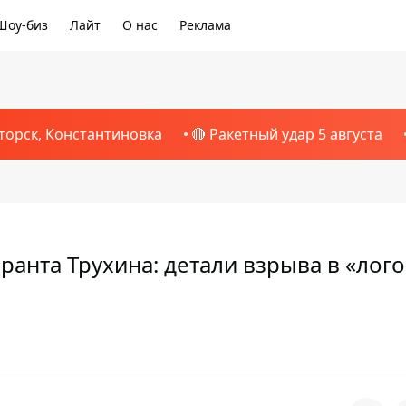
Шоу-биз
Лайт
О нас
Реклама
торск, Константиновка
🔴 Ракетный удар 5 августа
анта Трухина: детали взрыва в «лог