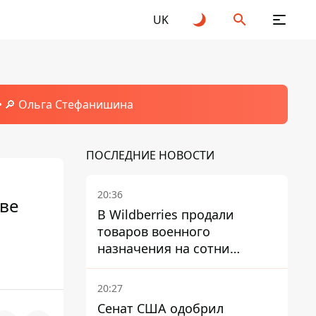
UK
🔎 Ольга Стефанишина
ПОСЛЕДНИЕ НОВОСТИ
20:36
ове
В Wildberries продали
товаров военного
назначения на сотни
миллионов, но удары ВСУ
изменили ситуацию
20:27
Сенат США одобрил