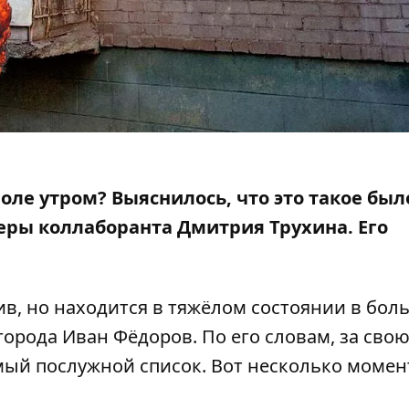
е утром? Выяснилось, что это такое было
еры коллаборанта
Дмитрия Трухина. Его
в, но находится в тяжёлом состоянии в бол
города Иван Фёдоров. По его словам, за сво
мый послужной список. Вот несколько момен