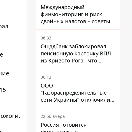
Международный
финмониторинг и риск
двойных налогов – советы
рал
украинцам в Польше
й
06:33
Ощадбанк заблокировал
пенсионную карточку ВПЛ
е
из Кривого Рога - что
решил суд
ние.
06:13
ООО
 15
"Газораспределительные
сети Украины" отключили
львовянке газ - что решил
суд
 ожоги.
22:56 вчера
Россия готовится
окончательно