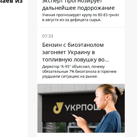
чаев из
эксперт прогнозирует
дальнейшее подорожание
Ученая прогнозирует крупу по 80-83 грн/кг
в августе из-за дефицита сырья.
07:33
Бензин с биоэтанолом
загоняет Украину в
топливную ловушку во
время войны - Сергей Куюн
Директор "А-95" объяснил, почему
обязательные 7% биоэтанола в горючем
ухудшили ситуацию на рынке.