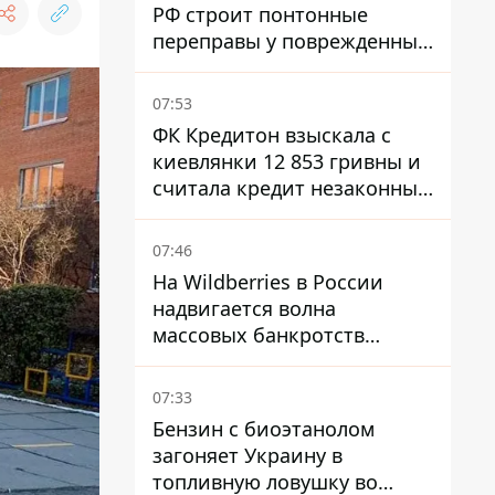
РФ строит понтонные
переправы у поврежденных
мостов на ТОТ
07:53
ФК Кредитон взыскала с
киевлянки 12 853 гривны и
считала кредит незаконным
- что решил суд
07:46
На Wildberries в России
надвигается волна
массовых банкротств
продавцов - Reuters
07:33
Бензин с биоэтанолом
загоняет Украину в
топливную ловушку во