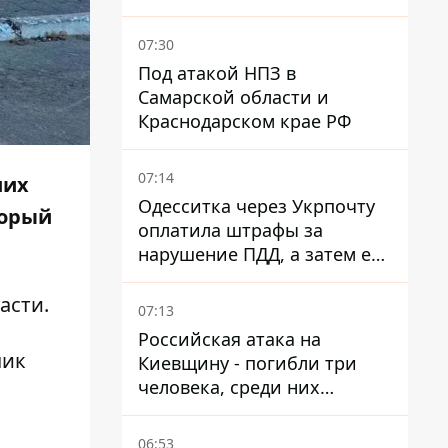
время войны - Сергей Куюн
07:30
Под атакой НПЗ в
Самарской области и
Краснодарском крае РФ
07:14
ших
Одесситка через Укрпочту
торый
оплатила штрафы за
нарушение ПДД, а затем ее
счета заблокировали - в
чем причина и что решил
асти
.
07:13
суд
Российская атака на
чик
Киевщину - погибли три
человека, среди них
ребенок 2022 года
рождения
06:53