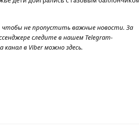
ожье
дети доигрались с газовым баллончико
, чтобы не пропустить важные новости. За
ссенджере следите в нашем Telegram-
а канал в Viber можно
здесь
.