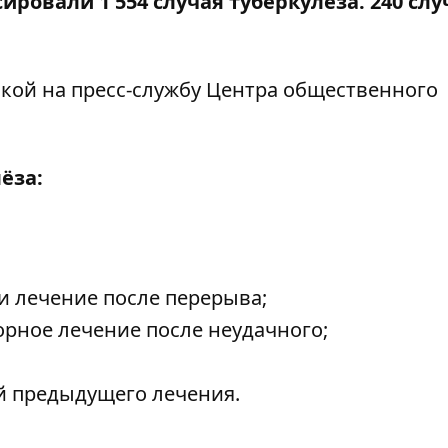
ировали 1 554 случая туберкулёза. 240 слу
лкой на
пресс-службу
Центра общественного
ёза:
и лечение после перерыва;
орное лечение после неудачного;
й предыдущего лечения.