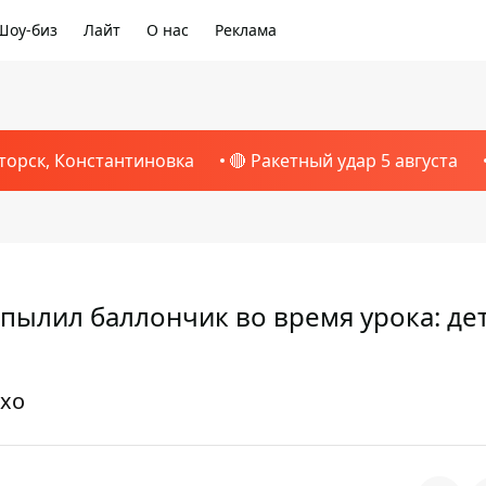
Шоу-биз
Лайт
О нас
Реклама
торск, Константиновка
🔴 Ракетный удар 5 августа
пылил баллончик во время урока: де
охо