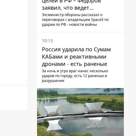
целей в РФ – Федоров
заявил, что ведет
переговоры с Илоном
Эксминистр обороны рассказал о
переговорах с владельцем SpaceX по
Маском
ударам по РФ - новости войны
10:13
Россия ударила по Сумам
КАБами и реактивными
дронами - есть раненые
За ночь и утро враг нанес несколько
ударов по городу, есть 12 раненых и
разрушение