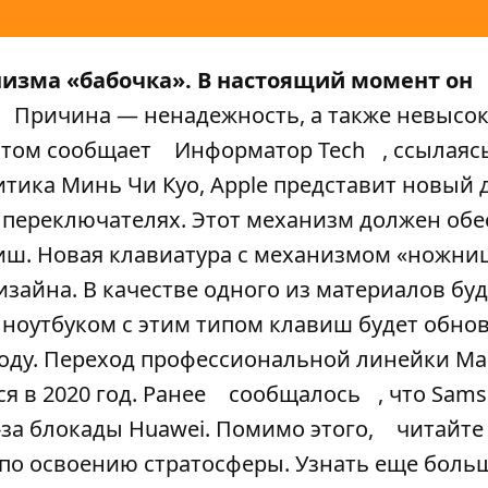
низма «бабочка». В настоящий момент он
Причина — ненадежность, а также невысо
 этом сообщает
Информатор Tech
, ссылаяс
тика Минь Чи Куо, Apple представит новый 
переключателях. Этот механизм должен обе
виш. Новая клавиатура с механизмом «ножн
зайна. В качестве одного из материалов буд
 ноутбуком с этим типом клавиш будет обн
9 году. Переход профессиональной линейки M
я в 2020 год. Ранее
сообщалось
, что Sam
за блокады Huawei. Помимо этого,
читайте
 по освоению стратосферы. Узнать еще боль