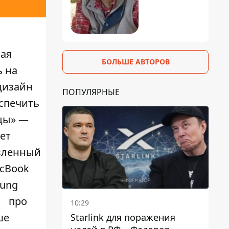
кая
БОЛЬШЕ АВТОРОВ
ь на
дизайн
ПОПУЛЯРНЫЕ
спечить
ицы» —
ет
овленный
acBook
sung
про
10:29
ше
Starlink для поражения