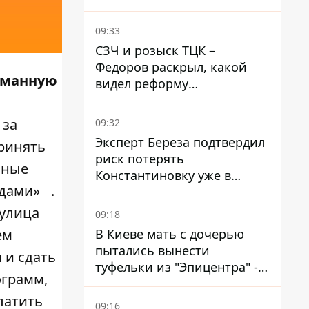
Егоза, которая убивает
диких животных -
09:33
правозащитники бьют
СЗЧ и розыск ТЦК –
тревогу
Федоров раскрыл, какой
ломанную
видел реформу
мобилизации
 за
09:32
Эксперт Береза ​​подтвердил
принять
риск потерять
бные
Константиновку уже в
одами»
.
ближайшие месяцы
 улица
09:18
В Киеве мать с дочерью
ем
пытались вынести
 и сдать
туфельки из "Эпицентра" -
ограмм,
суд вынес приговор
латить
09:16