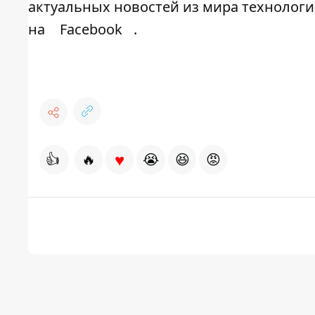
актуальных новостей из мира технолог
на
Facebook
.
♥
👍
🔥
😭
😆
😡