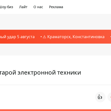
Шоу-биз
Лайт
О нас
Реклама
ный удар 5 августа
⚠️ Краматорск, Константиновка
старой электронной техники
👍