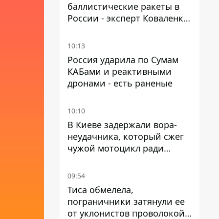
баллистические ракеты в
России - эксперт Коваленко
дал ответ, который вряд ли
понравится украинцам
10:13
Россия ударила по Сумам
КАБами и реактивными
дронами - есть раненые
10:10
В Киеве задержали вора-
неудачника, который сжег
чужой мотоцикл ради
содержимого багажника
09:54
Тиса обмелела,
пограничники затянули ее
от уклонистов проволокой