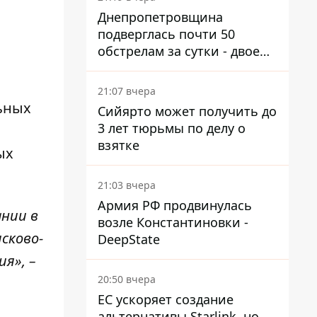
Днепропетровщина
подверглась почти 50
обстрелам за сутки - двое
погибших, шесть
пострадавших
21:07 вчера
ьных
Сийярто может получить до
3 лет тюрьмы по делу о
взятке
ых
21:03 вчера
Армия РФ продвинулась
нии в
возле Константиновки -
сково-
DeepState
я», –
20:50 вчера
ЕС ускоряет создание
альтернативы Starlink, но