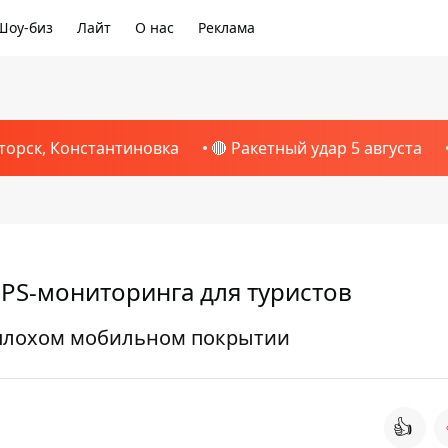
Шоу-биз
Лайт
О нас
Реклама
1
торск, Константиновка
🔴 Ракетный удар 5 августа
GРS-мониторинга для туристов
 плохом мобильном покрытии
👍