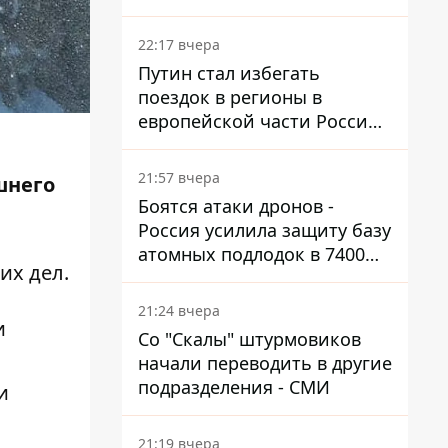
боя
22:17 вчера
Путин стал избегать
поездок в регионы в
европейской части России,
куда регулярно долетают
дроны
21:57 вчера
шнего
Боятся атаки дронов -
Россия усилила защиту базу
атомных подлодок в 7400
их дел.
км от Украины
21:24 вчера
и
Со "Скалы" штурмовиков
начали переводить в другие
подразделения - СМИ
и
21:19 вчера