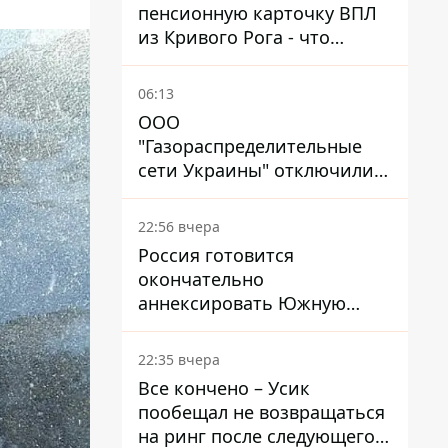
пенсионную карточку ВПЛ
из Кривого Рога - что
решил суд
06:13
ООО
"Газораспределительные
сети Украины" отключили
львовянке газ - что решил
суд
22:56 вчера
Россия готовится
окончательно
аннексировать Южную
Осетию – страны НАТО
обеспокоены
22:35 вчера
Все кончено – Усик
пообещал не возвращаться
на ринг после следующего