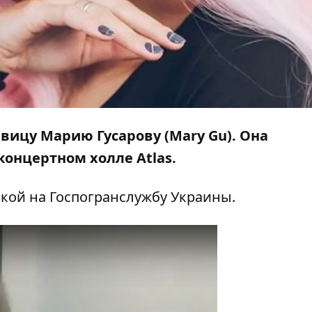
евицу Марию Гусарову (Mary Gu). Она
онцертном холле Atlas.
лкой на
Госпогранслужбу
Украины.