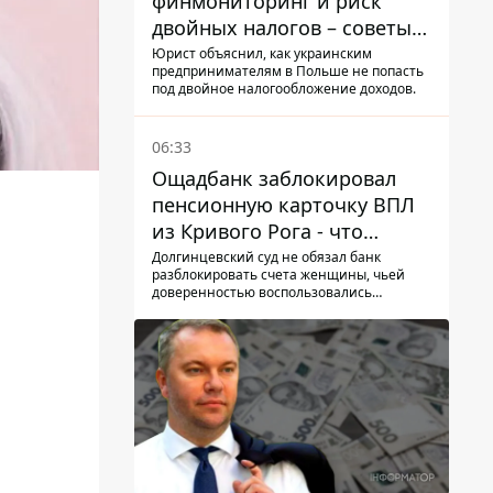
финмониторинг и риск
двойных налогов – советы
украинцам в Польше
Юрист объяснил, как украинским
предпринимателям в Польше не попасть
под двойное налогообложение доходов.
06:33
Ощадбанк заблокировал
пенсионную карточку ВПЛ
из Кривого Рога - что
решил суд
Долгинцевский суд не обязал банк
разблокировать счета женщины, чьей
доверенностью воспользовались
мошенники