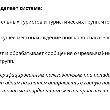
 делает система:
льных туристов и туристических групп, что
екущее местонахождение поисково-спасател
ет и обрабатывает сообщения о чрезвычайн
групп.
верифицированным пользователям при попада
ти одним нажатием отправлять в горную пои
 с точными координатами места происшестви