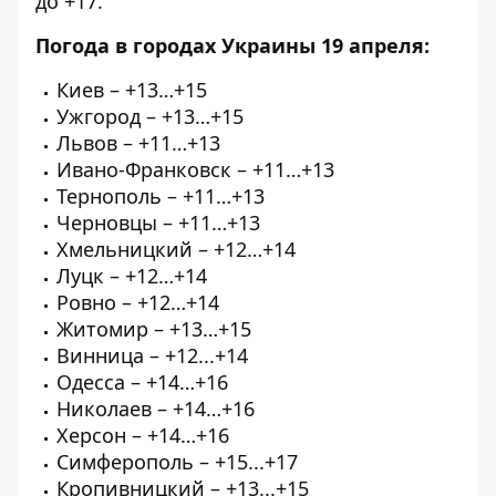
до +17.
Погода в городах Украины 19 апреля:
Киев – +13…+15
Ужгород – +13…+15
Львов – +11…+13
Ивано-Франковск – +11…+13
Тернополь – +11…+13
Черновцы – +11…+13
Хмельницкий – +12…+14
Луцк – +12…+14
Ровно – +12…+14
Житомир – +13…+15
Винница – +12...+14
Одесса – +14…+16
Николаев – +14…+16
Херсон – +14…+16
Симферополь – +15...+17
Кропивницкий – +13...+15