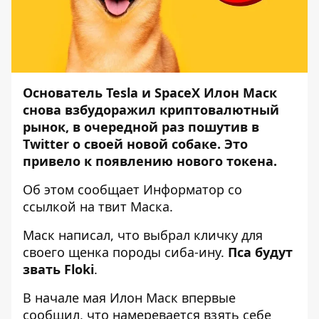
Основатель Teslа и SpaceX Илон Маск
снова взбудоражил криптовалютный
рынок, в очередной раз пошутив в
Twitter о своей новой собаке. Это
привело к появлению нового токена.
Об этом сообщает
Информатор
со
ссылкой на
твит
Маска.
Маск написал, что выбрал кличку для
своего щенка породы сиба-ину.
Пса
будут
звать Floki
.
В начале мая Илон Маск впервые
сообщил, что намеревается взять себе