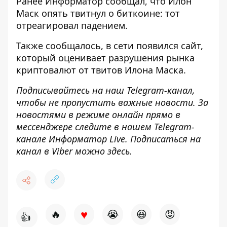
Ранее
Информатор
сообщал, что
Илон
Маск опять твитнул о биткоине
: тот
отреагировал падением.
Также сообщалось, в сети появился
сайт,
который оценивает разрушения рынка
криптовалют
от твитов Илона Маска.
Подписывайтесь на наш
Telegram-канал
,
чтобы не пропустить важные новости. За
новостями в режиме онлайн прямо в
мессенджере следите в нашем Telegram-
канале
Информатор Live
. Подписаться на
канал в Viber можно
здесь
.
♥
🔥
😭
😆
😡
👍