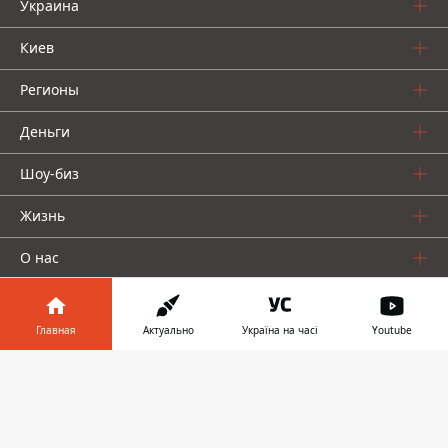
Украина
Киев
Регионы
Деньги
Шоу-биз
Жизнь
О нас
Главная
Актуально
Україна на часі
Youtube
Информатор в
Скачать
телефоне
👉
Информатор проекты
Столица
Ваши финансы
Авто
Geek