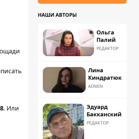
НАШИ АВТОРЫ
Ольга
Палий
РЕДАКТОР
лощади
Лина
аписать
Киндратюк
ADMIN
Эдуард
48
. Или
Бакканский
РЕДАКТОР