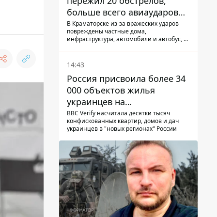
пережил 20 обстрелов,
больше всего авиаударов
КАБ-250
В Краматорске из-за вражеских ударов
повреждены частные дома,
инфраструктура, автомобили и автобус, а
всего за сутки на Донетчине погиб один
человек и еще 15 получили ранения
14:43
Россия присвоила более 34
000 объектов жилья
украинцев на
оккупированных
BBC Verify насчитала десятки тысяч
конфискованных квартир, домов и дач
территориях -
украинцев в "новых регионах" России
расследование BBC