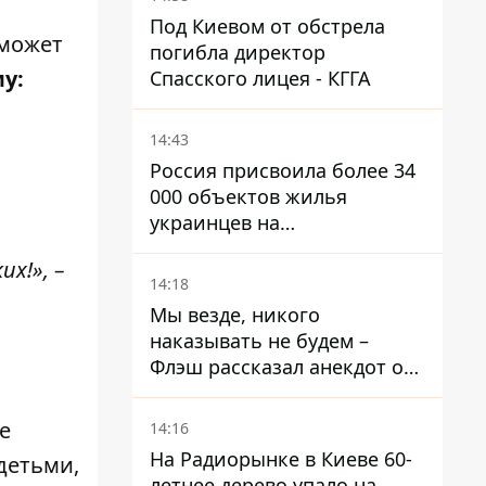
Под Киевом от обстрела
 может
погибла директор
у:
Спасского лицея - КГГА
14:43
Россия присвоила более 34
000 объектов жилья
украинцев на
оккупированных
х!», –
территориях -
14:18
расследование BBC
Мы везде, никого
наказывать не будем –
Флэш рассказал анекдот о
незаменимой работе
связистов на фронте
е
14:16
На Радиорынке в Киеве 60-
детьми,
летнее дерево упало на