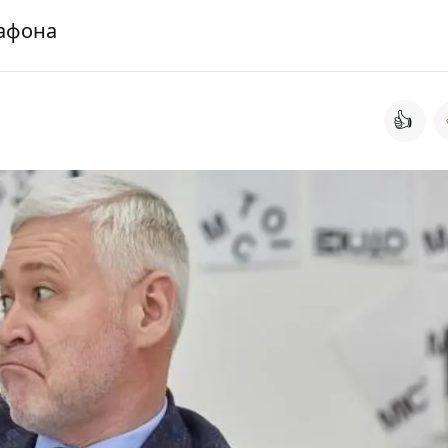
рафона
👍