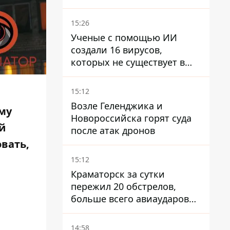
недостаточно – Зеленский
15:26
Ученые с помощью ИИ
создали 16 вирусов,
которых не существует в
природе
15:12
Возле Геленджика и
му
Новороссийска горят суда
й
после атак дронов
овать,
15:12
Краматорск за сутки
пережил 20 обстрелов,
больше всего авиаударов
КАБ-250
14:58