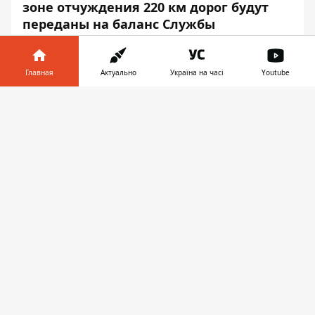
зоне отчуждения 220 км дорог будут
переданы на баланс Службы
автомобильных дорог в Киевской
области.
Главная
Актуально
Україна на часі
Youtube
Об этом сообщает пресс-служба
Информатор в
Укравтодор
, — передаёт
Информатор
.
Скачать
телефоне
👉
«С дорогами в зоне отчуждения — мы
планируем их обновление за 2021-2023. До
трагедии эти
дороги были частью
международных маршрутов
, сейчас они
будут обеспечивать, прежде всего,
туристические потребности», — заявил
глава ведомства Александр Кубраков.
По информации Госагентства по
управлению зоной отчуждения с 2015 года
до 2019 года количество туристов
увеличилось с 8 тысяч до 80 тысяч, из них