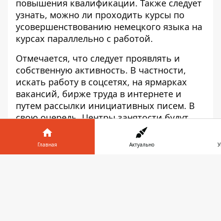
повышения квалификации. Также следует
узнать, можно ли проходить курсы по
усовершенствованию немецкого языка на
курсах параллельно с работой.
Отмечается, что следует проявлять и
собственную активность. В частности,
искать работу в соцсетях, на ярмарках
вакансий, бирже труда в интернете и
путем рассылки инициативных писем. В
свою очередь, Центры занятости будут
способствовать признанию
профессиональной квалификации,
Главная
Актуально
У
которая была получена еще в Украине.
Информатор в
Ск
телефоне
👉
“Если вы работаете, вы и ваша семья и