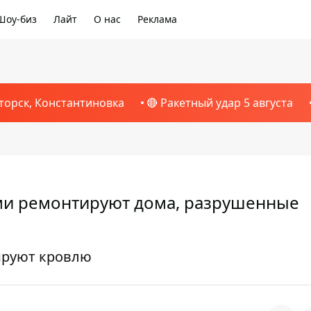
Шоу-биз
Лайт
О нас
Реклама
торск, Константиновка
🔴 Ракетный удар 5 августа
ми ремонтируют дома, разрушенные
ируют кровлю