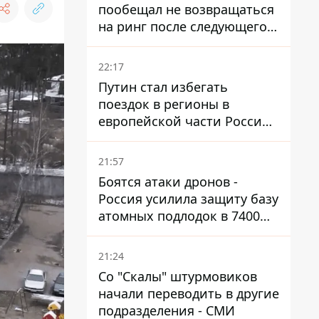
пообещал не возвращаться
на ринг после следующего
боя
22:17
Путин стал избегать
поездок в регионы в
европейской части России,
куда регулярно долетают
дроны
21:57
Боятся атаки дронов -
Россия усилила защиту базу
атомных подлодок в 7400
км от Украины
21:24
Со "Скалы" штурмовиков
начали переводить в другие
подразделения - СМИ