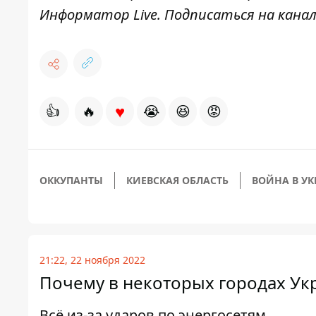
Информатор Live
. Подписаться на канал
♥
👍
🔥
😭
😆
😡
ОККУПАНТЫ
КИЕВСКАЯ ОБЛАСТЬ
ВОЙНА В У
21:22, 22 ноября 2022
Почему в некоторых городах У
Всё из-за ударов по энергосетям