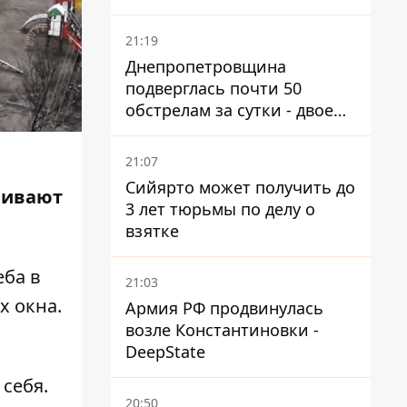
21:19
Днепропетровщина
подверглась почти 50
обстрелам за сутки - двое
погибших, шесть
пострадавших
21:07
Сийярто может получить до
ливают
3 лет тюрьмы по делу о
взятке
еба в
21:03
х окна.
Армия РФ продвинулась
возле Константиновки -
DeepState
себя.
20:50