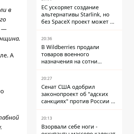
ЕС ускоряет создание
ли в
альтернативы Starlink, но
го
без SpaceX проект может не
ь —
обойтись
енщина.
20:36
В Wildberries продали
товаров военного
ле. А
назначения на сотни
миллионов, но удары ВСУ
изменили ситуацию
20:27
Сенат США одобрил
го
законопроект об "адских
санкциях" против России и
Ирана
табной
20:13
Взорвали себе ноги -
.
оккупанты массово калечат