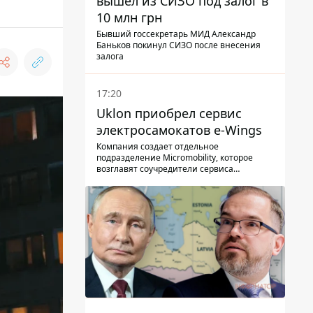
вышел из СИЗО под залог в
10 млн грн
Бывший госсекретарь МИД Александр
Баньков покинул СИЗО после внесения
залога
17:20
Uklon приобрел сервис
электросамокатов e-Wings
Компания создает отдельное
подразделение Micromobility, которое
возглавят соучредители сервиса
самокатов.