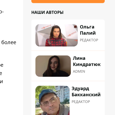
о-
НАШИ АВТОРЫ
Ольга
Палий
РЕДАКТОР
 более
Лина
Киндратюк
ре
ADMIN
е
ни
Эдуард
Бакканский
РЕДАКТОР