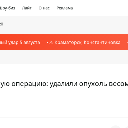
Шоу-биз
Лайт
О нас
Реклама
20
ный удар 5 августа
⚠️ Краматорск, Константиновка
ую операцию: удалили опухоль весом