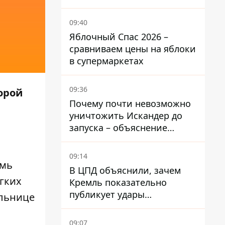
переполненном пляже
09:40
Яблочный Спас 2026 –
сравниваем цены на яблоки
в супермаркетах
09:36
орой
Почему почти невозможно
уничтожить Искандер до
запуска – объяснение
Флеша
09:14
емь
В ЦПД объяснили, зачем
гких
Кремль показательно
публикует удары
ольнице
баллистики по Киеву
09:07