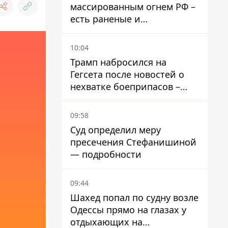
массированным огнем РФ –
есть раненые и
масштабные разрушения
10:04
Трамп набросился на
Гегсета после новостей о
нехватке боеприпасов –
требовал объяснений
09:58
Суд определил меру
пресечения Стефанишиной
— подробности
09:44
Шахед попал по судну возле
Одессы прямо на глазах у
отдыхающих на