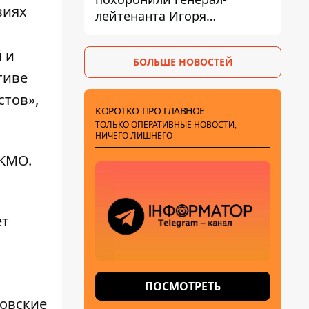
виях
лейтенанта Игоря
Иерусалимова – мог
погибнуть от взрыва в
 и
БОЛЬШЕ НОВОСТЕЙ
ресторане
тиве
стов»,
КОРОТКО ПРО ГЛАВНОЕ
ТОЛЬКО ОПЕРАТИВНЫЕ НОВОСТИ,
НИЧЕГО ЛИШНЕГО
ЭКМО.
ёт
ПОСМОТРЕТЬ
вовские