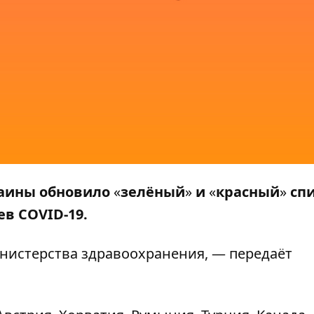
аины обновило
«
зелёный
»
и
«
красный
»
сп
ев COVID-19.
нистерства здравоохранения, — передаёт