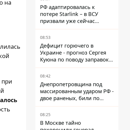
о на
РФ адаптировалась к
потере Starlink – в ВСУ
призвали уже сейчас
создавать РЭБ против
новой угрозы
08:53
Дефицит горючего в
длилась
Украине - прогноз Сергея
ской
Куюна по поводу заправок и
очередей
08:42
 при
Днепропетровщина под
ый
массированным ударом РФ -
двое раненых, били по
алось
Никопольщине и
ость
Синельниковщине
08:25
В Москве тайно
похоронили генерал-