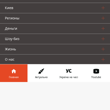
Киев
Регионы
Деньги
Шоу-биз
Жизнь
О нас
Главная
Актуально
Україна на часі
Youtube
Информатор в
Скачать
телефоне
👉
Информатор проекты
Столица
Ваши финансы
Авто
Geek