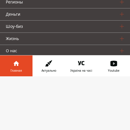
Регионы
Деньги
Шоу-биз
Жизнь
О нас
Главная
Актуально
Україна на часі
Youtube
Информатор в
Скачать
телефоне
👉
Информатор проекты
Столица
Ваши финансы
Авто
Geek
© 2016-2026 Informator