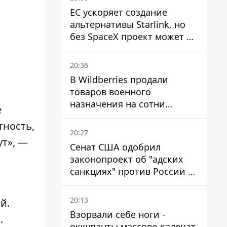
ЕС ускоряет создание
альтернативы Starlink, но
без SpaceX проект может не
обойтись
20:36
В Wildberries продали
товаров военного
назначения на сотни
е
миллионов, но удары ВСУ
тность,
изменили ситуацию
20:27
ут», —
Сенат США одобрил
законопроект об "адских
санкциях" против России и
Ирана
20:13
ей
.
Взорвали себе ноги -
х
.
оккупанты массово калечат