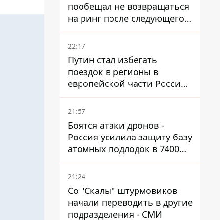
пообещал не возвращаться
на ринг после следующего
боя
22:17
Путин стал избегать
поездок в регионы в
европейской части России,
куда регулярно долетают
дроны
21:57
Боятся атаки дронов -
Россия усилила защиту базу
атомных подлодок в 7400
км от Украины
21:24
Со "Скалы" штурмовиков
начали переводить в другие
подразделения - СМИ