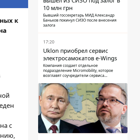
вышел из СИЗО под залог в
10 млн грн
Бывший госсекретарь МИД Александр
тных к
Баньков покинул СИЗО после внесения
залога
на
17:20
Uklon приобрел сервис
электросамокатов e-Wings
Компания создает отдельное
подразделение Micromobility, которое
в
возглавят соучредители сервиса
самокатов.
ной
веден
она
с
ению,