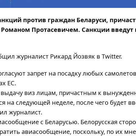
анкций против граждан Беларуси, причас
 Романом Протасевичем. Санкции введут 
общил журналист Рикард Йозвяк в
Twitter.
огласуют запрет на посадку любых самолето
х ЕС.
 выдачу виз лицам, причастным к вынужден
ся на следующей неделе, после чего будет в
тил журналист.
иасообщение с Беларусью
. Белорусская стор
ратить авиасообщение
, поскольку, по их мн