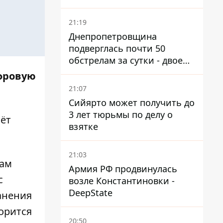
21:19
Днепропетровщина
подверглась почти 50
обстрелам за сутки - двое
погибших, шесть
фровую
пострадавших
21:07
Сийярто может получить до
3 лет тюрьмы по делу о
ёт
взятке
21:03
кам
Армия РФ продвинулась
с
возле Константиновки -
DeepState
анения
орится
20:50