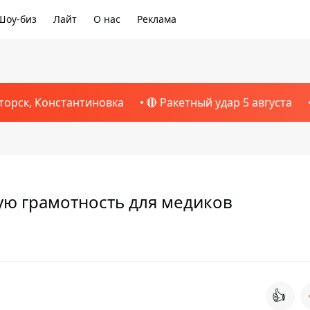
Шоу-биз
Лайт
О нас
Реклама
торск, Константиновка
🔴 Ракетный удар 5 августа
вую грамотность для медиков
👍