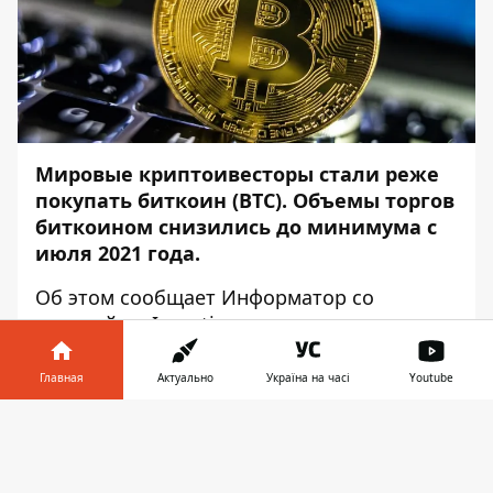
Мировые криптоивесторы стали реже
покупать биткоин (BTC). Объемы торгов
биткоином снизились до минимума с
июля 2021 года.
Об этом сообщает
Информатор
со
ссылкой на
Investing.com
.
Наибольшая активность – 43 % торгового
Главная
Актуально
Україна на часі
Youtube
объема BTC – наблюдается в часы работы
американского фондового рынка.
Информатор в
Скачать
телефоне
👉
В среду, 19 января, биткоин торговался за
41,9 тысячи долларов за монету.