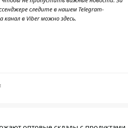
, чтобы не пропустить важные новости. За
ссенджере следите в нашем Telegram-
а канал в Viber можно
здесь
.
Е
ожают оптовые склады с продуктами