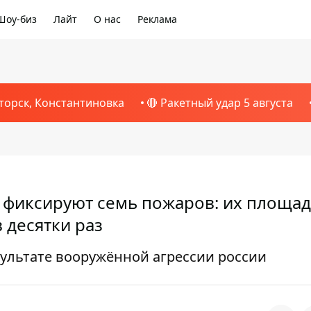
Шоу-биз
Лайт
О нас
Реклама
торск, Константиновка
🔴 Ракетный удар 5 августа
 фиксируют семь пожаров: их площа
десятки раз
зультате вооружённой агрессии россии