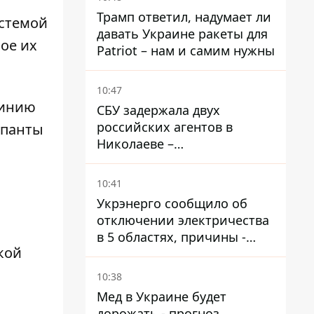
Трамп ответил, надумает ли
истемой
давать Украине ракеты для
ное их
Patriot – нам и самим нужны
10:47
линию
СБУ задержала двух
российских агентов в
упанты
Николаеве –
корректировали удары по
городу
10:41
Укрэнерго сообщило об
отключении электричества
в 5 областях, причины -
кой
обстрелы и жара
10:38
Мед в Украине будет
дорожать - прогноз