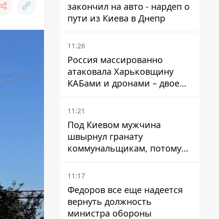
закончил на авто - нардеп о
пути из Киева в Днепр
11:26
Россия массированно
атаковала Харьковщину
КАБами и дронами – двое
погибших и 19 раненых
11:21
Под Киевом мужчина
швырнул гранату
коммунальщикам, потому
что не хотел платить по
квитанциям
11:17
Федоров все еще надеется
вернуть должность
министра обороны