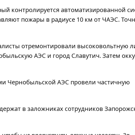
орый контролируется автоматизированной с
авляют пожары в радиусе 10 км от ЧАЭС. Точ
иалисты
отремонтировали высоковольтную 
нобыльскую АЭС и город Славутич. Затем окк
ми Чернобыльской АЭС провели частичную
держат в заложниках сотрудников Запорожс