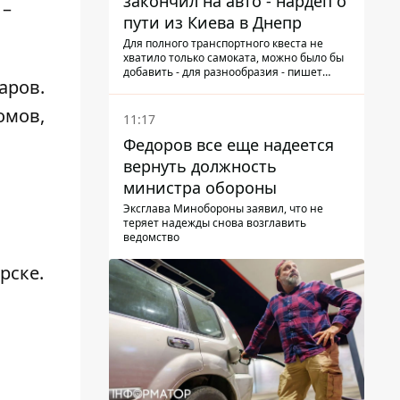
закончил на авто - нардеп о
 –
пути из Киева в Днепр
Для полного транспортного квеста не
хватило только самоката, можно было бы
добавить - для разнообразия - пишет
аров.
народный депутат
омов,
11:17
Федоров все еще надеется
вернуть должность
министра обороны
Эксглава Минобороны заявил, что не
теряет надежды снова возглавить
ведомство
рске
.