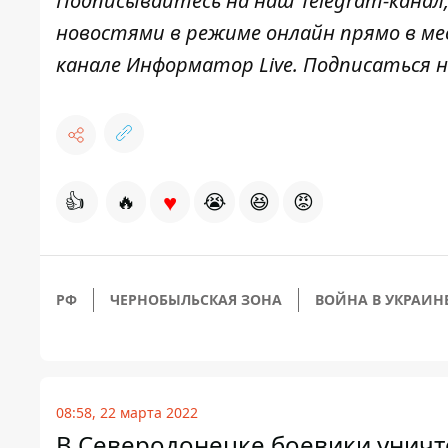
Подписывайтесь на наш
Telegram-канал
новостями в режиме онлайн прямо в ме
канале
Информатор Live
. Подписаться н
♥
👍
🔥
😭
😆
😡
РФ
ЧЕРНОБЫЛЬСКАЯ ЗОНА
ВОЙНА В УКРАИН
08:58, 22 марта 2022
В Северодонецке боевики уничт