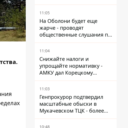
11:05
На Оболони будет еще
жарче - проводят
общественные слушания по
поводу храма УГКЦ на
Северной
11:04
Снижайте налоги и
тства.
упрощайте нормативку -
АМКУ дал Корецкому
советы по снижению цен на
топливо
11:03
ания
Генпрокурор подтвердил
ределах
масштабные обыски в
Мукачевском ТЦК - более
1,5 тысяч списанных с
военного учета за взятки
10:48