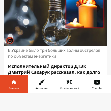
В Украине было три больших волны обстрелов
по объектам энергетики
Исполнительный директор ДТЭК
Дмитрий Сахарук рассказал, как долго
в Украине ещё будут продолжаться
отключения электроэнергии. По его
Главная
Актуально
Україна на часі
Youtube
словам, вернуть электроснабжение
в то
состояние, которое было до обстрелов
,
Информатор в
Скачать
Украина сможет только после полного
телефоне
👉
окончания обстрелов, или создания