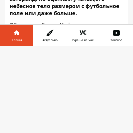
небесное тело размером с футбольное
поле или даже больше.
Об этом сообщает
Информатор
со
ссылкой на
Newsweek
.
Главная
Актуально
Україна на часі
Youtube
Учёные относят астероид к потенциально
опасным, хотя он пролетит мимо Земли
Информатор в
Скачать
на безопасном расстоянии. Он
телефоне
👉
максимально приблизится к планете в
18:59 по киевскому времени. В этот
момент камень будет находиться на
расстоянии почти семи миллионов
километров. Это расстояние в 18 раз
больше, чем расстояние до Луны.
Учёные считают, что диаметр астероида
2021 AE4 примерно 120 метров, но он
может быть больше в два раза и