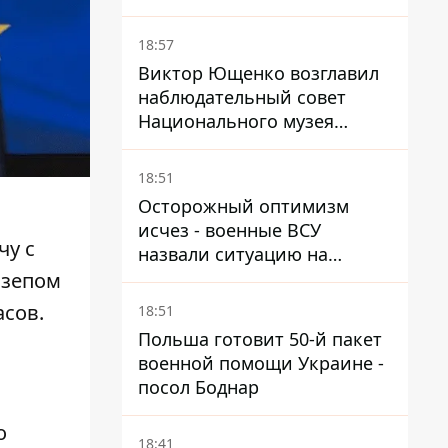
первые подозрения
получили двое бывших
18:57
руководителей
Виктор Ющенко возглавил
наблюдательный совет
Национального музея
Голодомора-геноцида – что
известно о должности
18:51
Осторожный оптимизм
исчез - военные ВСУ
чу
с
назвали ситуацию на
фронте более сложной - Bild
озепом
сов.
18:51
Польша готовит 50-й пакет
военной помощи Украине -
посол Боднар
о
18:41