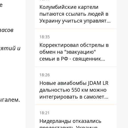
е
Колумбийские картели
пытаются ссылать людей в
Украину учиться управлять
дронами - FT
пасов
18:35
Корректировал обстрелы в
иятий и
обмен на "эвакуацию"
семьи в РФ - священник
УПЦ МП получил 15 лет
тюрьмы
18:26
Новые авиабомбы JDAM LR
дальностью 550 км можно
интегрировать в самолеты
галем.
ВСУ, но есть нюансы.
18:21
Нидерланды отказались
й
предоставить Украине