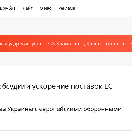
Шоу-биз
Лайт
О нас
Реклама
ный удар 5 августа
⚠️ Краматорск, Константиновка
обсудили ускорение поставок ЕС
тва Украины с европейскими оборонными