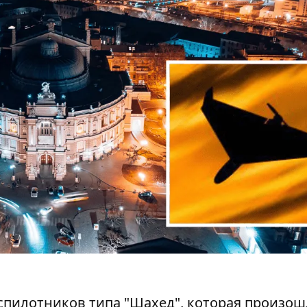
еспилотников
типа "Шахед", которая произош