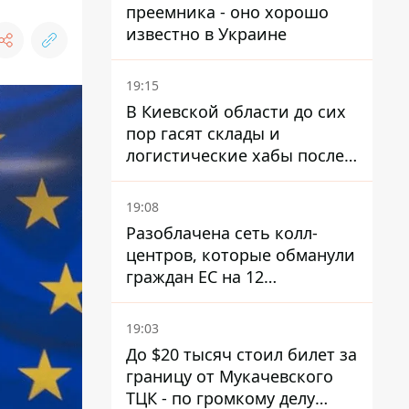
преемника - оно хорошо
известно в Украине
19:15
В Киевской области до сих
пор гасят склады и
логистические хабы после
прилетов ракет - ГСЧС
19:08
Разоблачена сеть колл-
центров, которые обманули
граждан ЕС на 12
миллионов - совместная
операция полиции Украины
19:03
и Чехии
До $20 тысяч стоил билет за
границу от Мукачевского
ТЦК - по громкому делу