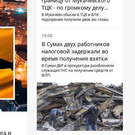
границу от Мукачевского
ТЦК - по громкому делу
первые подозрения
В Мукачево обыски в ТЦК и ВЛК:
подозрения получили двое экс-главы
получили двое бывших
руководителей
18:08
В Сумах двух работников
налоговой задержали во
время получения взятки
В Сумах ДБР и прокуратура разоблачили
служащих ГНС на получении средств от
ФЛП.
ла в