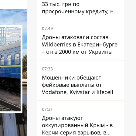
33 тыс. грн по
просроченному кредиту, но
суд взыскал с должницы
только 22 тыс. грн
07:49
Дроны атаковали состав
Wildberries в Екатеринбурге
– он в 2000 км от Украины
07:33
Мошенники обещают
фейковые выплаты от
Vodafone, Kyivstar и lifecell
07:31
Дроны атакуют
оккупированный Крым - в
Керчи серия взрывов, в