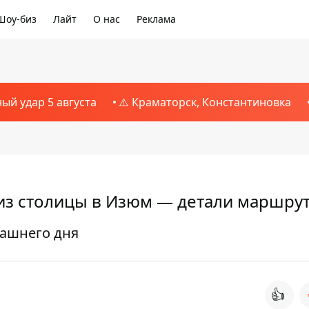
Шоу-биз
Лайт
О нас
Реклама
ный удар 5 августа
⚠️ Краматорск, Константиновка
 из столицы в Изюм — детали маршру
рашнего дня
👍