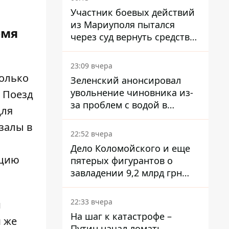
Участник боевых действий
из Мариуполя пытался
емя
через суд вернуть средства
субсидии со счета в
Ощадбанке – каким было
23:09 вчера
решение
только
Зеленский анонсировал
увольнение чиновника из-
 Поезд
за проблем с водой в
Для
Марганце
залы в
22:52 вчера
Дело Коломойского и еще
ацию
пятерых фигурантов о
завладении 9,2 млрд грн
ПриватБанка направили в
суд
22:33 вчера
й
На шаг к катастрофе –
м же
Путин начал ломать