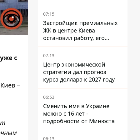
Феодосии пожар
07:15
Застройщик премиальных
ЖК в центре Киева
остановил работу, его
руководители сбежали из
Украины - Bihus.info
07:13
уже с
Центр экономической
стратегии дал прогноз
курса доллара к 2027 году
 Киев –
06:53
Сменить имя в Украине
можно с 16 лет -
подробности от Минюста
ит
очным
06:13