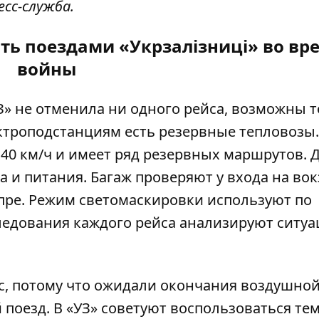
есс-служба.
ть поездами «Укрзалізниці» во вр
войны
З» не отменила ни одного рейса, возможны 
ектроподстанциям есть резервные тепловозы.
40 км/ч и имеет ряд резервных маршрутов. 
 и питания. Багаж проверяют у входа на вок
епре. Режим светомаскировки используют по
следования каждого рейса анализируют ситу
йс, потому что ожидали окончания
воздушно
 поезд. В «УЗ» советуют воспользоваться те