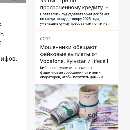
33 тыс. грн по
просроченному кредиту, но
суд взыскал с должницы
Полтавский суд удовлетворил иск банка
по кредитному договору 2025 года,
только 22 тыс. грн
.
уменьшив сумму требований почти на
треть
»,
07:33
х.
Мошенники обещают
фейковые выплаты от
мифов.
Vodafone, Kyivstar и lifecell
Киберпреступники рассылают
фишинговые сообщения от имени
операторов, чтобы похитить данные
украинцев.