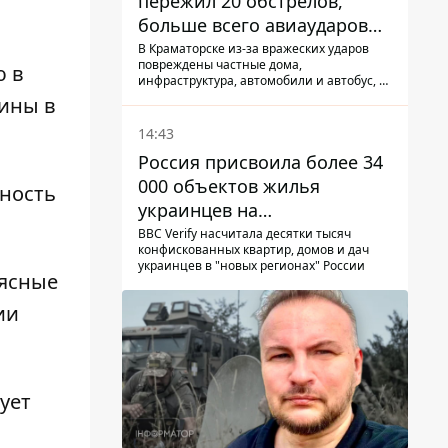
пережил 20 обстрелов,
больше всего авиаударов
КАБ-250
В Краматорске из-за вражеских ударов
повреждены частные дома,
ю в
инфраструктура, автомобили и автобус, а
всего за сутки на Донетчине погиб один
аины в
человек и еще 15 получили ранения
14:43
Россия присвоила более 34
000 объектов жилья
ьность
украинцев на
оккупированных
BBC Verify насчитала десятки тысяч
конфискованных квартир, домов и дач
территориях -
украинцев в "новых регионах" России
еясные
расследование BBC
ии
ует