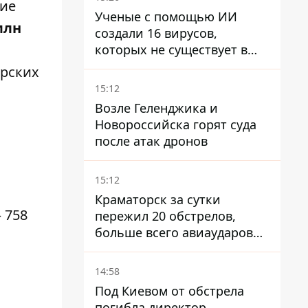
кие
Ученые с помощью ИИ
млн
создали 16 вирусов,
которых не существует в
природе
ирских
15:12
Возле Геленджика и
Новороссийска горят суда
после атак дронов
15:12
Краматорск за сутки
 758
пережил 20 обстрелов,
больше всего авиаударов
КАБ-250
14:58
Под Киевом от обстрела
погибла директор