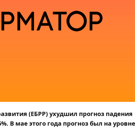
развития (ЕБРР) ухудшил прогноз падения
%. В мае этого года прогноз был на уровне