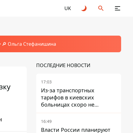
UK
🔎 Ольга Стефанишина
ПОСЛЕДНИЕ НОВОСТИ
17:03
зку
Из-за транспортных
тарифов в киевских
больницах скоро не
останется медсестер и
н
санитарок - профессор
16:49
Голубовская
Власти России планируют