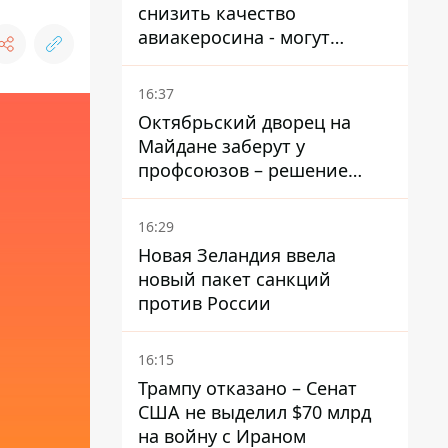
снизить качество
авиакеросина - могут
появиться проблемы с
самолетами в Якутию
16:37
Октябрьский дворец на
Майдане заберут у
профсоюзов – решение
Хозяйственного суда
16:29
Новая Зеландия ввела
новый пакет санкций
против России
16:15
Трампу отказано – Сенат
США не выделил $70 млрд
на войну с Ираном