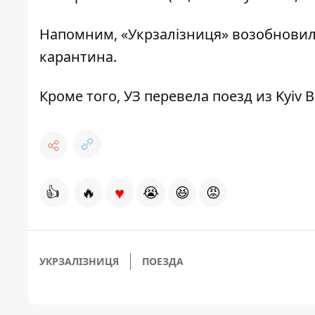
Напомним, «Укрзалізниця»
возобновил
карантина.
Кроме того,
УЗ перевела поезд из Kyiv B
♥
👍
🔥
😭
😆
😡
УКРЗАЛІЗНИЦЯ
ПОЕЗДА