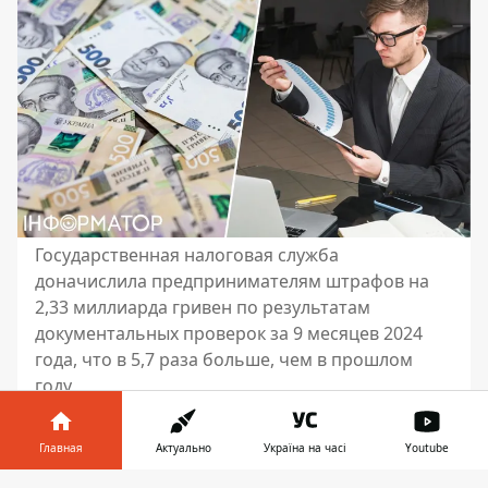
Государственная налоговая служба
доначислила предпринимателям штрафов на
2,33 миллиарда гривен по результатам
документальных проверок за 9 месяцев 2024
года, что в 5,7 раза больше, чем в прошлом
году
В Украине за 9 месяцев 2024 года
Главная
Актуально
Україна на часі
Youtube
Государственная налоговая служба более 5
тысяч документальных проверок ФЛП.