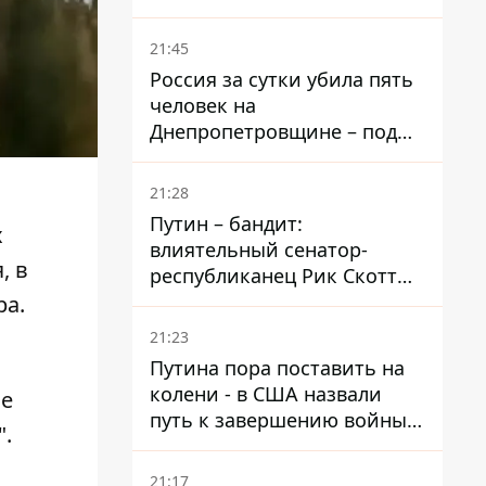
– он возглавил народное
голосование
21:45
Россия за сутки убила пять
человек на
Днепропетровщине – под
ударами оказались пять
районов области
21:28
Путин – бандит:
х
влиятельный сенатор-
, в
республиканец Рик Скотт
призвал Конгресс привлечь
ра.
РФ к ответственности за
21:23
войну в Украине
Путина пора поставить на
колени - в США назвали
е
путь к завершению войны -
".
National Security Journal
21:17