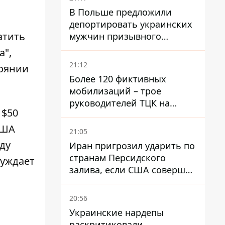
В Польше предложили
депортировать украинских
атить
мужчин призывного
возраста - кого это может
а",
затронуть
21:12
тоянии
Более 120 фиктивных
мобилизаций – трое
руководителей ТЦК на
 $50
Волыни и Буковине
получили подозрения за
США
21:05
фейковые отчеты
ду
Иран пригрозил ударить по
странам Персидского
суждает
залива, если США совершат
хотя бы одну атаку - Reuters
20:56
Украинские нардепы
раскритиковали