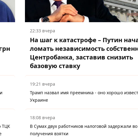
22:33 вчера
На шаг к катастрофе – Путин нач
грн
ломать независимость собствен
Центробанка, заставив снизить
базовую ставку
19:21 вчера
ли
Трамп назвал имя преемника - оно хорошо извест
Украине
18:08 вчера
о ТЦК
В Сумах двух работников налоговой задержали во
е
получения взятки