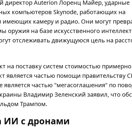
й директор Auterion Лоренц Майер, ударные
рных компьютеров Skynode, работающих на
 имеющих камеру и радио. Они могут превр
ы оружия на базе искусственного интеллект
могут отслеживать движущуюся цель на расс
акт на поставку систем стоимостью примерно
кт является частью помощи правительству 
не является частью "мегасоглашения" по пово
Украины Владимир Зеленский заявил, что об
альдом Трампом.
а ИИ с дронами