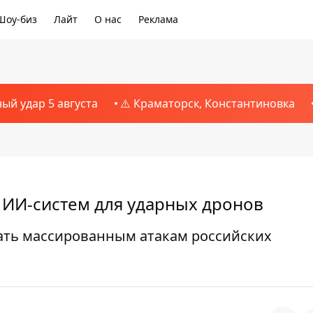
Шоу-биз
Лайт
О нас
Реклама
ный удар 5 августа
⚠️ Краматорск, Константиновка
 ИИ-систем для ударных дронов
ать массированным атакам российских