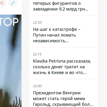
пятерых фигурантов о
завладении 9,2 млрд грн
ПриватБанка направили в
суд
22:33
На шаг к катастрофе –
Путин начал ломать
независимость
собственного Центробанка,
заставив снизить базовую
22:15
ставку
Klavdia Petrivna рассказала,
сколько денег тратит на
жизнь в Киеве и во что
вкладывает миллионы
22:00
Президентом Венгрии
может стать герой мема
Гарольд, скрывающий боль