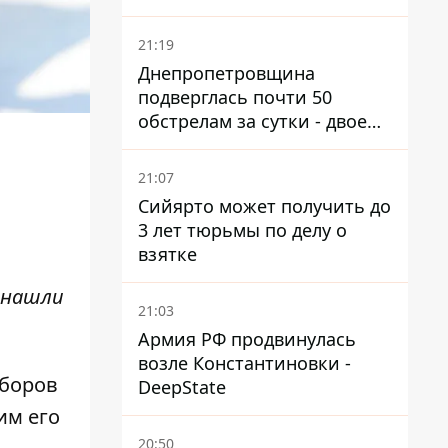
21:19
Днепропетровщина
подверглась почти 50
обстрелам за сутки - двое
погибших, шесть
пострадавших
21:07
Сийярто может получить до
3 лет тюрьмы по делу о
взятке
 нашли
21:03
Армия РФ продвинулась
возле Константиновки -
сборов
DeepState
им его
20:50