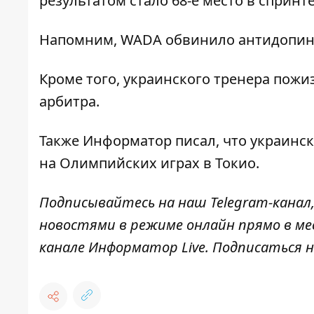
результатом стало 68-е место в спринт
Напомним, WADA
обвинило антидопин
Кроме того, украинского тренера
пожиз
арбитра.
Также
Информатор
писал, что украинс
на Олимпийских играх
в Токио.
Подписывайтесь на наш
Telegram-канал
новостями в режиме онлайн прямо в ме
канале
Информатор Live
. Подписаться н