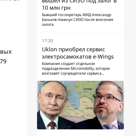
вышел из СИЗО под залог в
10 млн грн
Бывший госсекретарь МИД Александр
Баньков покинул СИЗО после внесения
залога
17:20
Uklon приобрел сервис
овых
электросамокатов e-Wings
279
Компания создает отдельное
подразделение Micromobility, которое
возглавят соучредители сервиса
самокатов.