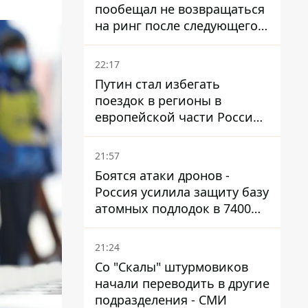
пообещал не возвращаться
на ринг после следующего
боя
22:17
Путин стал избегать
поездок в регионы в
европейской части России,
куда регулярно долетают
дроны
21:57
Боятся атаки дронов -
Россия усилила защиту базу
атомных подлодок в 7400
км от Украины
21:24
Со "Скалы" штурмовиков
начали переводить в другие
подразделения - СМИ