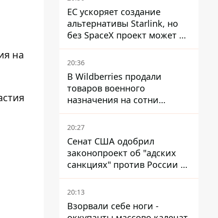
ЕС ускоряет создание
альтернативы Starlink, но
без SpaceX проект может не
обойтись
ия на
20:36
В Wildberries продали
товаров военного
астия
назначения на сотни
миллионов, но удары ВСУ
изменили ситуацию
20:27
Сенат США одобрил
законопроект об "адских
санкциях" против России и
Ирана
20:13
Взорвали себе ноги -
оккупанты массово калечат