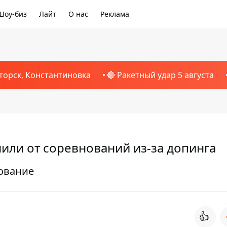
Шоу-биз
Лайт
О нас
Реклама
торск, Константиновка
🔴 Ракетный удар 5 августа
или от соревнований из-за допинга
ование
👍