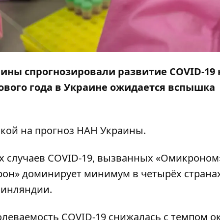
ины спрогнозировали развитие COVID-19 
ового года в Украине ожидается вспышка
лкой на
прогноз
НАН Украины.
х случаев COVID-19, вызванных «Омикроном
крон» доминирует минимум в четырёх странах
Финляндии.
олеваемость COVID-19 снижалась с темпом о