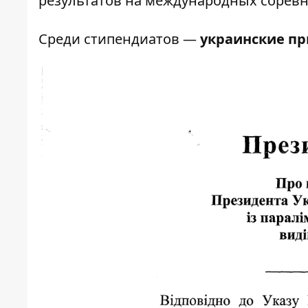
результатов на международных сорев
Среди стипендиатов —
украинские п