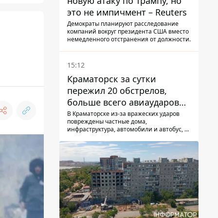
новую атаку по Трампу, но
это не импичмент – Reuters
Демократы планируют расследование
компаний вокруг президента США вместо
немедленного отстранения от должности.
15:12
Краматорск за сутки
пережил 20 обстрелов,
больше всего авиаударов
КАБ-250
В Краматорске из-за вражеских ударов
повреждены частные дома,
инфраструктура, автомобили и автобус, а
всего за сутки на Донетчине погиб один
человек и еще 15 получили ранения