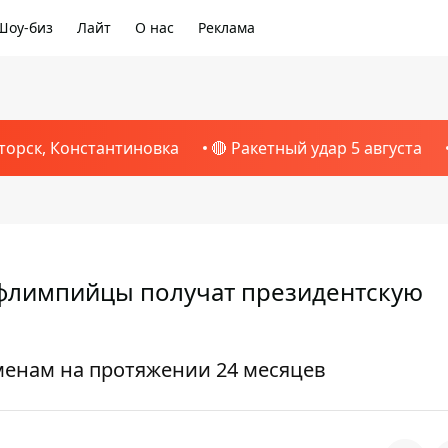
Шоу-биз
Лайт
О нас
Реклама
торск, Константиновка
🔴 Ракетный удар 5 августа
флимпийцы получат президентскую
менам на протяжении 24 месяцев