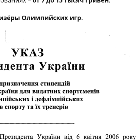
нованиях –
от 7 до 15 тысяч гривен
.
ризёры Олимпийских игр
.