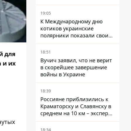
19:05
К Международному дню
котиков украинские
полярники показали своих
полярников в Антарктиде
18:51
й для
Вучич заявил, что не верит
 и их
в скорейшее завершение
войны в Украине
18:39
Россияне приблизились к
Краматорску и Славянску в
среднем на 10 км – эксперт
предупредил об усилении
нутых
наступления
18:34