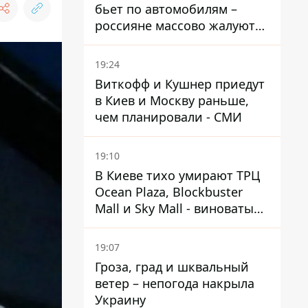
бьет по автомобилям –
россияне массово жалуются
на поломки из-за
некачественного бензина
19:24
Виткофф и Кушнер приедут
в Киев и Москву раньше,
чем планировали - СМИ
19:10
В Киеве тихо умирают ТРЦ
Ocean Plaza, Blockbuster
Mall и Sky Mall - виноваты
ленивые менеджеры и
каннибализм
19:07
Гроза, град и шквальный
ветер – непогода накрыла
Украину