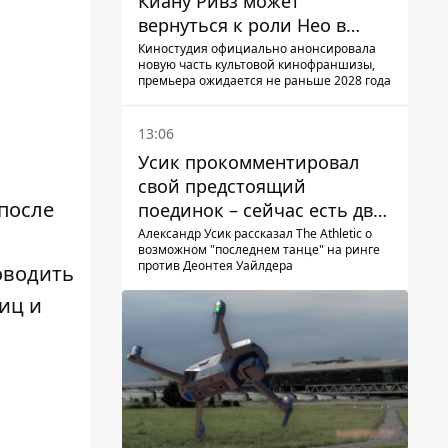
Киану Ривз может
вернуться к роли Нео в
пятой части
Киностудия официально анонсировала
новую часть культовой кинофраншизы,
премьера ожидается не раньше 2028 года
13:06
Усик прокомментировал
свой предстоящий
после
поединок – сейчас есть два
варианта
Александр Усик рассказал The Athletic о
возможном "последнем танце" на ринге
против Деонтея Уайлдера
оводить
иц и