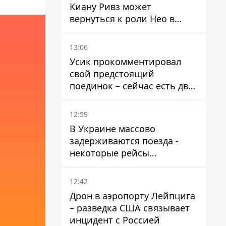
Киану Ривз может
вернуться к роли Нео в
пятой части
13:06
Усик прокомментировал
свой предстоящий
поединок – сейчас есть два
варианта
12:59
В Украине массово
задерживаются поезда -
некоторые рейсы
опаздывают более чем на
12 часов
12:42
Дрон в аэропорту Лейпцига
– разведка США связывает
инцидент с Россией