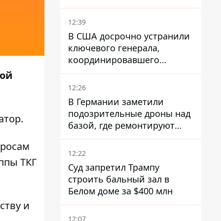
12:39
В США досрочно устранили
ключевого генерала,
координировавшего
поддержку Украины -
кой
причину умалчивают
12:26
В Германии заметили
подозрительные дроны над
атор
.
базой, где ремонтируют
Patriot - СМИ
просам
12:22
ппы ТКГ
Суд запретил Трампу
строить бальный зал в
Белом доме за $400 млн
ству и
12:07