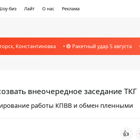
Шоу-биз
Лайт
О нас
Реклама
торск, Константиновка
🔴 Ракетный удар 5 августа
созвать внеочередное заседание ТКГ
кирование работы КПВВ и обмен пленными
👍