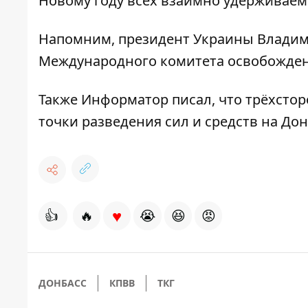
Новому году всех взаимно удерживаем
Напомним, президент Украины Владим
Международного комитета
освобожден
Также
Информатор
писал, что трёхсто
точки разведения сил и средств
на Дон
♥
👍
🔥
😭
😆
😡
ДОНБАСС
КПВВ
ТКГ