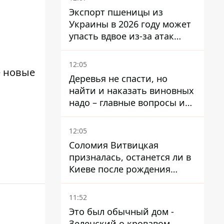
Экспорт пшеницы из
Украины в 2026 году может
упасть вдвое из-за атак
россиян по портам
12:05
е новые
Деревья не спасти, но
найти и наказать виновных
надо – главные вопросы и
выводы из конфликта на
Теремках
12:05
Соломия Витвицкая
призналась, останется ли в
Киеве после рождения
ребенка
11:52
Это был обычный дом -
Зеленский о кровавом