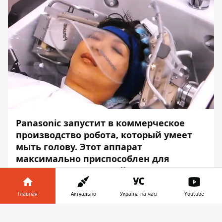
Panasonic запустит в коммерческое
производство робота, который умеет
мыть голову. Этот аппарат
максимально приспособлен для
парикмахерских целей. Он использует
щётки и воду, и работает как
массажёр.
Главная
Актуально
Україна на часі
Youtube
Об этом сообщает
Информатор
со
Информатор в
Скачать