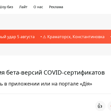
Шоу-биз
Лайт
О нас
Реклама
ный удар 5 августа
⚠️ Краматорск, Константиновка
я бета-версий COVID-сертификатов
ь в приложении или на портале «Дія»
👍