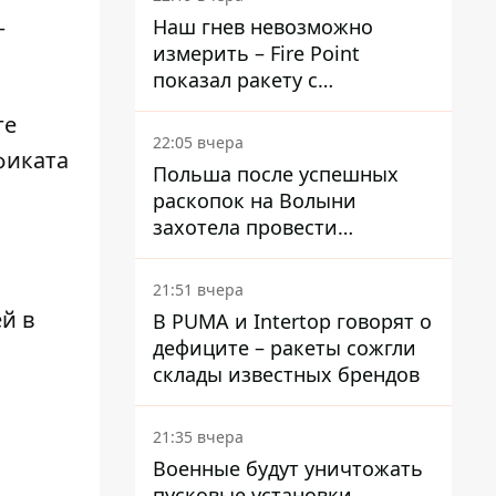
—
Наш гнев невозможно
измерить – Fire Point
показал ракету с
загадочной отметкой 723
ге
22:05 вчера
фиката
Польша после успешных
раскопок на Волыни
захотела провести
эксгумацию в новых местах
21:51 вчера
й в
В PUMA и Intertop говорят о
дефиците – ракеты сожгли
склады известных брендов
21:35 вчера
Военные будут уничтожать
пусковые установки