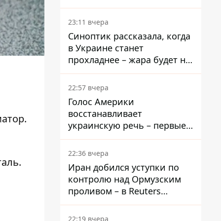
пострадали
23:11 вчера
Синоптик рассказала, когда
в Украине станет
прохладнее – жара будет не
долго
22:57 вчера
Голос Америки
восстанавливает
атор
.
украинскую речь – первые
эфиры ожидаются на
следующей неделе
22:36 вчера
галь.
Иран добился уступки по
контролю над Ормузским
проливом – в Reuters
раскрыли детали
22:19 вчера