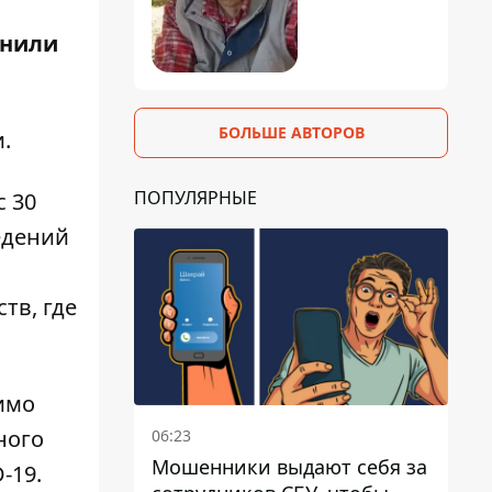
енили
БОЛЬШЕ АВТОРОВ
.
ПОПУЛЯРНЫЕ
с 30
едений
тв, где
имо
ного
06:23
Мошенники выдают себя за
-19.