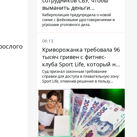
сотрудников СБУ, чтобы
выманить деньги
украинцев
Киберполиция предупредила о новой
схеме с фейковыми удостоверениями и
угрозами уголовного дела.
06:13
рослого
Криворожанка требовала 96
тысяч гривен с фитнес-
клуба Sport Life, который не
пускал ее в бассейн без
Суд признал законным требование
справки для доступа в плавательную зону
медицинской справки –
Sport Life, отменив решение в пользу
решение суда
клиентки