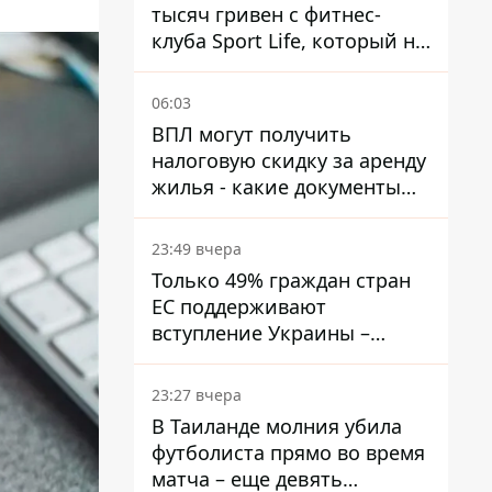
тысяч гривен с фитнес-
клуба Sport Life, который не
пускал ее в бассейн без
медицинской справки –
06:03
решение суда
ВПЛ могут получить
налоговую скидку за аренду
жилья - какие документы
подать
23:49 вчера
Только 49% граждан стран
ЕС поддерживают
вступление Украины –
результаты опроса
23:27 вчера
В Таиланде молния убила
футболиста прямо во время
матча – еще девять