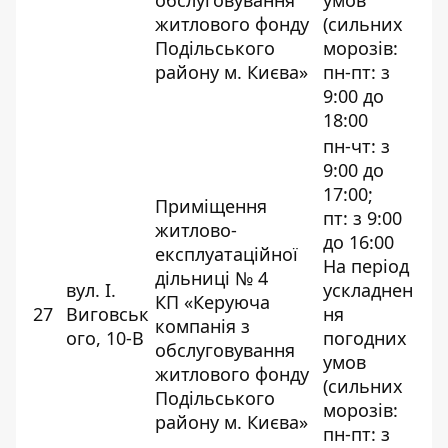
обслуговування
умов
житлового фонду
(сильних
Подільського
морозів:
району м. Києва»
пн-пт: з
9:00 до
18:00
пн-чт: з
9:00 до
17:00;
Приміщення
пт: з 9:00
житлово-
до 16:00
експлуатаційної
На період
дільниці № 4
вул. І.
ускладнен
КП «Керуюча
27
Виговськ
ня
компанія з
ого, 10-В
погодних
обслуговування
умов
житлового фонду
(сильних
Подільського
морозів:
району м. Києва»
пн-пт: з