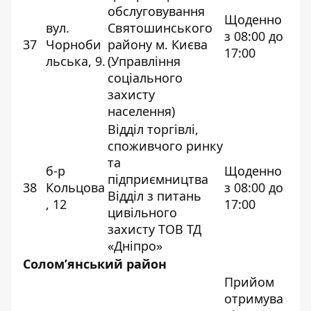
обслуговування
Щоденно
вул.
Святошинського
з 08:00 до
37
Чорноби
району м. Києва
17:00
льська, 9.
(Управління
соціального
захисту
населення)
Відділ торгівлі,
споживчого ринку
та
б-р
Щоденно
підприємництва
38
Кольцова
з 08:00 до
Відділ з питань
, 12
17:00
цивільного
захисту ТОВ ТД
«Дніпро»
Солом’янський район
Прийом
отримува