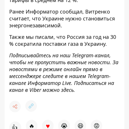
тарифы в среднем на 12 %.
Ранее
Информатор
сообщал, Витренко
считает, что
Украине нужно становиться
энергонезависимой
.
Также мы писали, что Россия
за год на 30
% сократила поставки газа в Украину
.
Подписывайтесь на наш
Telegram-канал
,
чтобы не пропустить важные новости. За
новостями в режиме онлайн прямо в
мессенджере следите в нашем Telegram-
канале
Информатор Live
. Подписаться на
канал в Viber можно
здесь
.
♥
🔥
😭
😆
😡
👍