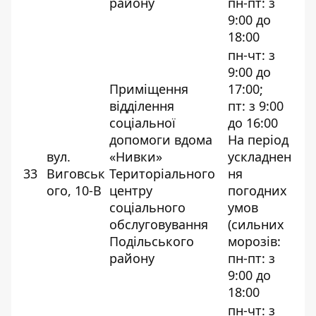
району
пн-пт: з
9:00 до
18:00
пн-чт: з
9:00 до
Приміщення
17:00;
відділення
пт: з 9:00
соціальної
до 16:00
допомоги вдома
На період
вул.
«Нивки»
ускладнен
33
Виговськ
Територіального
ня
ого, 10-В
центру
погодних
соціального
умов
обслуговування
(сильних
Подільського
морозів:
району
пн-пт: з
9:00 до
18:00
пн-чт: з