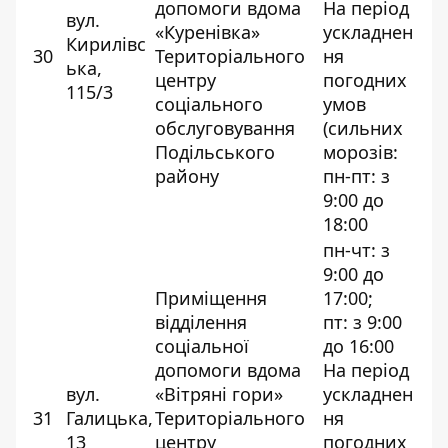
допомоги вдома
На період
вул.
«Куренівка»
ускладнен
Кирилівс
30
Територіального
ня
ька,
центру
погодних
115/3
соціального
умов
обслуговування
(сильних
Подільського
морозів:
району
пн-пт: з
9:00 до
18:00
пн-чт: з
9:00 до
Приміщення
17:00;
відділення
пт: з 9:00
соціальної
до 16:00
допомоги вдома
На період
вул.
«Вітряні гори»
ускладнен
31
Галицька,
Територіального
ня
13
центру
погодних