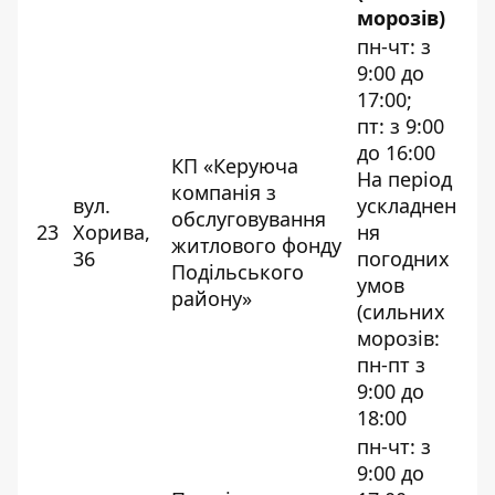
морозів)
пн-чт: з
9:00 до
17:00;
пт: з 9:00
до 16:00
КП «Керуюча
На період
компанія з
вул.
ускладнен
обслуговування
23
Хорива,
ня
житлового фонду
36
погодних
Подільського
умов
району»
(сильних
морозів:
пн-пт з
9:00 до
18:00
пн-чт: з
9:00 до