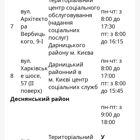
Територіальний
центр соціального
вул.
пн-чт: з
обслуговування
Архітекто
8:00 до
(надання
7
ра
17:30
соціальних
Вербиць
пт: з 8:00
послуг)
кого, 9-І
до 16:15
Дарницького
району м. Києва
вул.
пн-чт: з
Дарницький
Харківськ
8:00 до
районний в
8
е шосе,
17:00
м. Києві центр
57 (ІІ
пт: з 8:00
соціальних служб
поверх)
до 15:45
Деснянський район
пн-пт: з
9:00 до
18:00
Територіальний
У