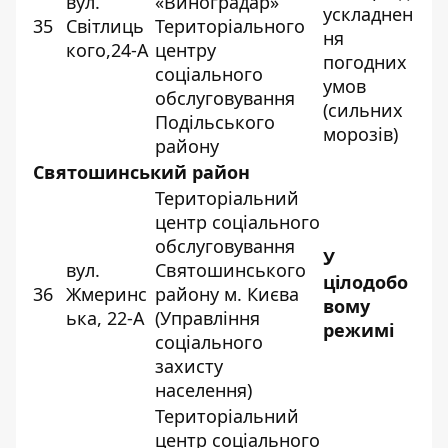
вул.
«Виноградар»
ускладнен
35
Світлиць
Територіального
ня
кого,24-А
центру
погодних
соціального
умов
обслуговування
(сильних
Подільського
морозів)
району
Святошинський район
Територіальний
центр соціального
обслуговування
У
вул.
Святошинського
цілодобо
36
Жмеринс
району м. Києва
вому
ька, 22-А
(Управління
режимі
соціального
захисту
населення)
Територіальний
центр соціального