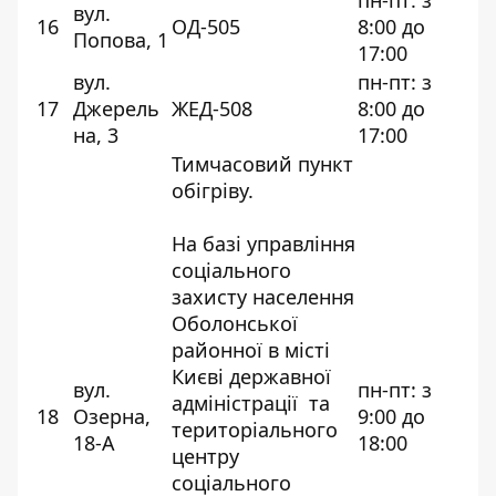
пн-пт: з
вул.
16
ОД-505
8:00 до
Попова, 1
17:00
вул.
пн-пт: з
17
Джерель
ЖЕД-508
8:00 до
на, 3
17:00
Тимчасовий пункт
обігріву.
На базі управління
соціального
захисту населення
Оболонської
районної в місті
Києві державної
вул.
пн-пт: з
адміністрації та
18
Озерна,
9:00 до
територіального
18-А
18:00
центру
соціального