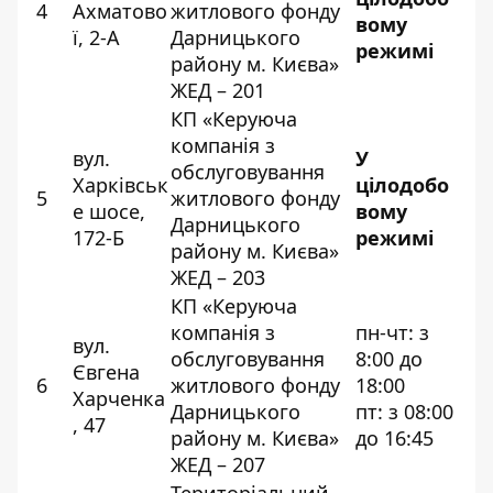
4
Ахматово
житлового фонду
вому
ї, 2-А
Дарницького
режимі
району м. Києва»
ЖЕД – 201
КП «Керуюча
компанія з
вул.
У
обслуговування
Харківськ
цілодобо
5
житлового фонду
е шосе,
вому
Дарницького
172-Б
режимі
району м. Києва»
ЖЕД – 203
КП «Керуюча
компанія з
пн-чт: з
вул.
обслуговування
8:00 до
Євгена
6
житлового фонду
18:00
Харченка
Дарницького
пт: з 08:00
, 47
району м. Києва»
до 16:45
ЖЕД – 207