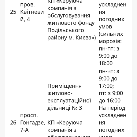
КП «Керуюча
пров.
ускладнен
компанія з
25
Квітневи
ня
обслуговування
й, 4
погодних
житлового фонду
умов
Подільського
(сильних
району м. Києва»)
морозів:
пн-пт: з
9:00 до
18:00
пн-чт: з
9:00 до
Приміщення
17:00;
житлово-
пт: з 9:00
експлуатаційної
до 16:00
дільниці № 3
На період
просп.
ускладнен
26
Гонгадзе,
КП «Керуюча
ня
7-А
компанія з
погодних