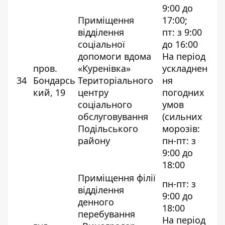
9:00 до
Приміщення
17:00;
відділення
пт: з 9:00
соціальної
до 16:00
допомоги вдома
На період
пров.
«Куренівка»
ускладнен
34
Бондарсь
Територіального
ня
кий, 19
центру
погодних
соціального
умов
обслуговування
(сильних
Подільського
морозів:
району
пн-пт: з
9:00 до
18:00
Приміщення філії
пн-пт: з
відділення
9:00 до
денного
18:00
перебування
На період