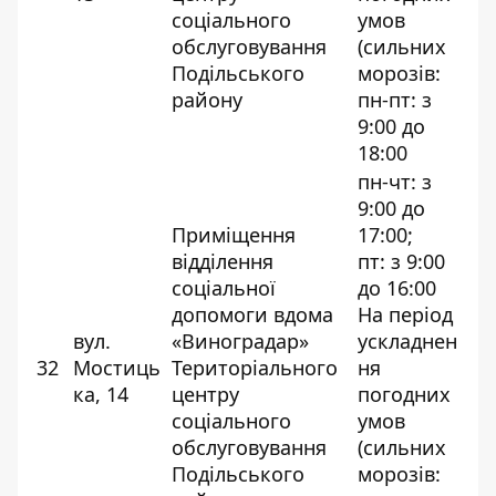
соціального
умов
обслуговування
(сильних
Подільського
морозів:
району
пн-пт: з
9:00 до
18:00
пн-чт: з
9:00 до
Приміщення
17:00;
відділення
пт: з 9:00
соціальної
до 16:00
допомоги вдома
На період
вул.
«Виноградар»
ускладнен
32
Мостиць
Територіального
ня
ка, 14
центру
погодних
соціального
умов
обслуговування
(сильних
Подільського
морозів: