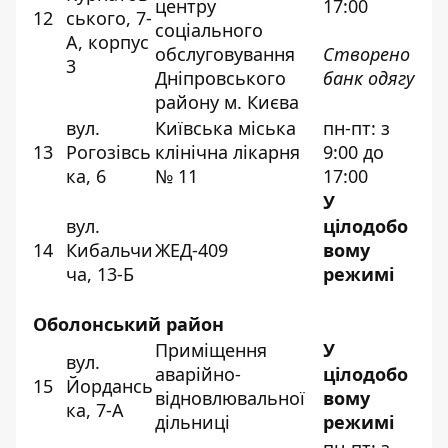
центру
17:00
12
ського, 7-
соціального
А, корпус
обслуговування
Cтворено
3
Дніпровського
банк одягу
району м. Києва
вул.
Київська міська
пн-пт: з
13
Рогозівсь
клінічна лікарня
9:00 до
ка, 6
№ 11
17:00
У
вул.
цілодобо
14
Кибальчи
ЖЕД-409
вому
ча, 13-Б
режимі
Оболонський район
Приміщення
У
вул.
аварійно-
цілодобо
15
Йордансь
відновлювальної
вому
ка, 7-А
дільниці
режимі