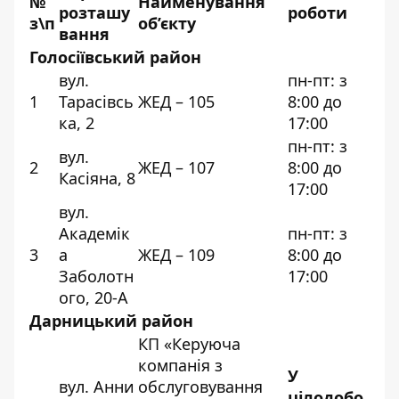
№
Найменування
розташу
роботи
з\п
об’єкту
вання
Голосіївський район
вул.
пн-пт: з
1
Тарасівсь
ЖЕД – 105
8:00 до
ка, 2
17:00
пн-пт: з
вул.
2
ЖЕД – 107
8:00 до
Касіяна, 8
17:00
вул.
Академік
пн-пт: з
3
а
ЖЕД – 109
8:00 до
Заболотн
17:00
ого, 20-А
Дарницький район
КП «Керуюча
компанія з
У
вул. Анни
обслуговування
цілодобо