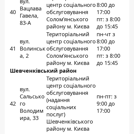
вул.
центр соціального
8:00 до
Вацлава
40
обслуговування
17:00
Гавела,
Солом’янського
пт: з 8:00
83-А
району м. Києва
до 15:45
Територіальний
пн-чт з
вул.
центр соціального
8:00 до
41
Волинськ
обслуговування
17:00
а, 2
Солом’янського
пт: з 8:00
району м. Києва
до 15:45
Шевченківський район
Територіальний
центр соціального
вул.
обслуговування
Сальсько
пн-пт: з
(надання
42
го
9:00 до
соціальних
Володим
17:00
послуг)
ира, 33
Шевченківського
району м. Києва