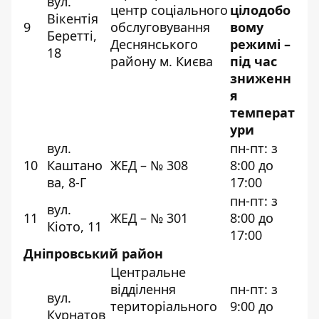
вул.
центр соціального
цілодобо
Вікентія
9
обслуговування
вому
Беретті,
Деснянського
режимі –
18
району м. Києва
під час
зниженн
я
температ
ури
вул.
пн-пт: з
10
Каштано
ЖЕД – № 308
8:00 до
ва, 8-Г
17:00
пн-пт: з
вул.
11
ЖЕД – № 301
8:00 до
Кіото, 11
17:00
Дніпровський район
Центральне
відділення
пн-пт: з
вул.
територіального
9:00 до
Курнатов