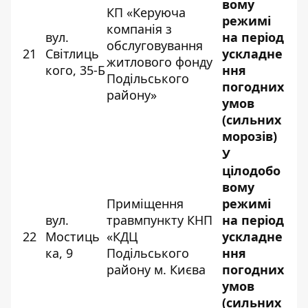
вому
КП «Керуюча
режимі
компанія з
вул.
на період
обслуговування
21
Світлиць
ускладне
житлового фонду
кого, 35-Б
ння
Подільського
погодних
району»
умов
(сильних
морозів)
У
цілодобо
вому
Приміщення
режимі
вул.
травмпункту КНП
на період
22
Мостиць
«КДЦ
ускладне
ка, 9
Подільського
ння
району м. Києва
погодних
умов
(сильних