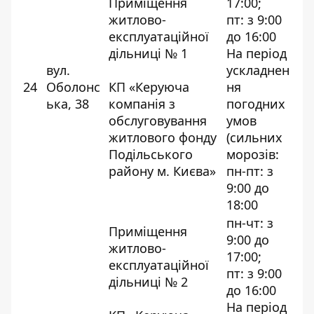
Приміщення
17:00;
житлово-
пт: з 9:00
експлуатаційної
до 16:00
дільниці № 1
На період
вул.
ускладнен
24
Оболонс
КП «Керуюча
ня
ька, 38
компанія з
погодних
обслуговування
умов
житлового фонду
(сильних
Подільського
морозів:
району м. Києва»
пн-пт: з
9:00 до
18:00
пн-чт: з
Приміщення
9:00 до
житлово-
17:00;
експлуатаційної
пт: з 9:00
дільниці № 2
до 16:00
На період