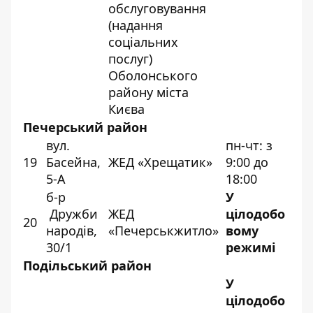
обслуговування
(надання
соціальних
послуг)
Оболонського
району міста
Києва
Печерський район
вул.
пн-чт: з
19
Басейна,
ЖЕД «Хрещатик»
9:00 до
5-А
18:00
б-р
У
Дружби
ЖЕД
цілодобо
20
народів,
«Печерськжитло»
вому
30/1
режимі
Подільський район
У
цілодобо