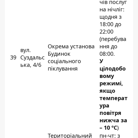
чів послуг
на нічліг:
щодня з
18:00 до
22:00
(перебува
Окрема установа
ння до
вул.
Будинок
08:00.
39
Суздальс
соціального
У
ька, 4/6
піклування
цілодобо
вому
режимі,
якщо
температ
ура
повітря
нижча за
– 10 ºС
)
Територіальний
пн-чт: з