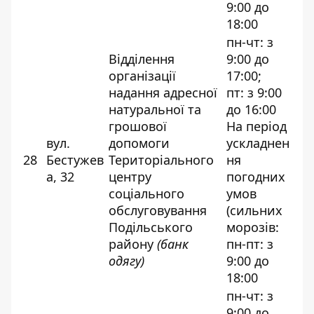
9:00 до
18:00
пн-чт: з
Відділення
9:00 до
організації
17:00;
надання адресної
пт: з 9:00
натуральної та
до 16:00
грошової
На період
вул.
допомоги
ускладнен
28
Бестужев
Територіального
ня
а, 32
центру
погодних
соціального
умов
обслуговування
(сильних
Подільського
морозів:
району
(банк
пн-пт: з
одягу)
9:00 до
18:00
пн-чт: з
9:00 до