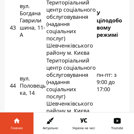
Територіальний
вул.
центр соціального
Богдана
У
обслуговування
Гаврили
цілодобо
(надання
43
шина, 11-
вому
соціальних
А
режимі
послуг)
Шевченківського
району м. Києва
Територіальний
центр соціального
обслуговування
пн-пт: з
вул.
(надання
9:00 до
44
Половець
соціальних
17:00
ка, 14
послуг)
Шевченківського
району м. Києва
Ранее
Информатор
сообщал, что
Главная
Актуально
Україна на часі
Youtube
в Карпатах
из-за снегопадов спасатели