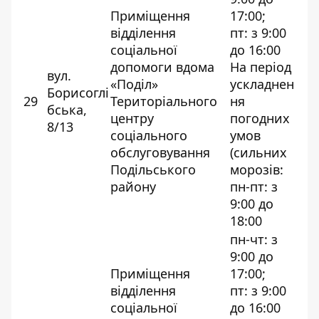
Приміщення
17:00;
відділення
пт: з 9:00
соціальної
до 16:00
допомоги вдома
На період
вул.
«Поділ»
ускладнен
Борисоглі
29
Територіального
ня
бська,
центру
погодних
8/13
соціального
умов
обслуговування
(сильних
Подільського
морозів:
району
пн-пт: з
9:00 до
18:00
пн-чт: з
9:00 до
Приміщення
17:00;
відділення
пт: з 9:00
соціальної
до 16:00