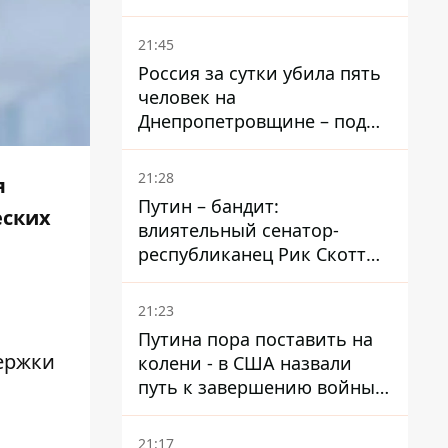
– он возглавил народное
голосование
21:45
Россия за сутки убила пять
человек на
Днепропетровщине – под
ударами оказались пять
районов области
21:28
я
Путин – бандит:
еских
влиятельный сенатор-
республиканец Рик Скотт
призвал Конгресс привлечь
РФ к ответственности за
21:23
войну в Украине
Путина пора поставить на
держки
колени - в США назвали
путь к завершению войны -
National Security Journal
21:17