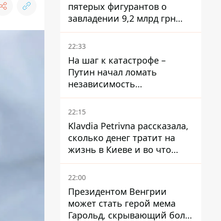
пятерых фигурантов о
завладении 9,2 млрд грн
ПриватБанка направили в
суд
22:33
На шаг к катастрофе –
Путин начал ломать
независимость
собственного Центробанка,
заставив снизить базовую
22:15
ставку
Klavdia Petrivna рассказала,
сколько денег тратит на
жизнь в Киеве и во что
вкладывает миллионы
22:00
Президентом Венгрии
может стать герой мема
Гарольд, скрывающий боль