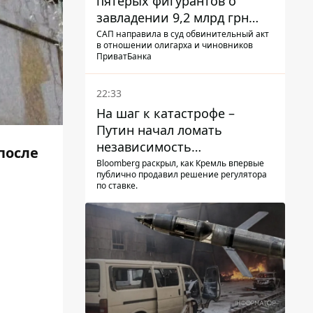
пятерых фигурантов о
завладении 9,2 млрд грн
ПриватБанка направили в
САП направила в суд обвинительный акт
в отношении олигарха и чиновников
суд
ПриватБанка
22:33
На шаг к катастрофе –
Путин начал ломать
независимость
после
собственного Центробанка,
Bloomberg раскрыл, как Кремль впервые
публично продавил решение регулятора
заставив снизить базовую
по ставке.
ставку