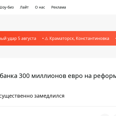
Шоу-биз
Лайт
О нас
Реклама
ный удар 5 августа
⚠️ Краматорск, Константиновка
 банка 300 миллионов евро на рефор
 существенно замедлился