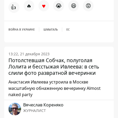
♥
🔥
😭
😆
😡
👍
ВОЙНА В УКРАИНЕ
ШМЫГАЛЬ
ЕС
13:22, 21 декабря 2023
Потолстевшая Собчак, полуголая
Лолита и бесстыжая Ивлеева: в сеть
слили фото развратной вечеринки
Анастасия Ивлеева устроила в Москве
масштабную обнаженную вечеринку Almost
naked party
Вячеслав Кореняко
ЖУРНАЛИСТ