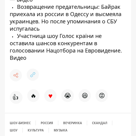
Возвращение предательницы: Байрак
приехала из россии в Одессу и высмеяла
украинцев. Но после упоминания о СБУ
испугалась
Участница шоу Голос країни не
оставила шансов конкурентам в
голосовании Нацотбора на Евровидение.
Видео
♥
🔥
😭
😆
😡
👍
ШОУ-БИЗНЕС
РОССИЯ
ВЕЧЕРИНКА
СКАНДАЛ
ШОУ
КУЛЬТУРА
МУЗЫКА