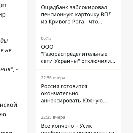
дет
Ощадбанк заблокировал
ир
пенсионную карточку ВПЛ
из Кривого Рога - что
решил суд
06:13
иды
ООО
е не
"Газораспределительные
сети Украины" отключили
львовянке газ - что решил
ия", -
суд
22:56 вчера
Россия готовится
окончательно
аннексировать Южную
инской
Осетию – страны НАТО
ую
обеспокоены
22:35 вчера
Все кончено – Усик
пообещал не возвращаться