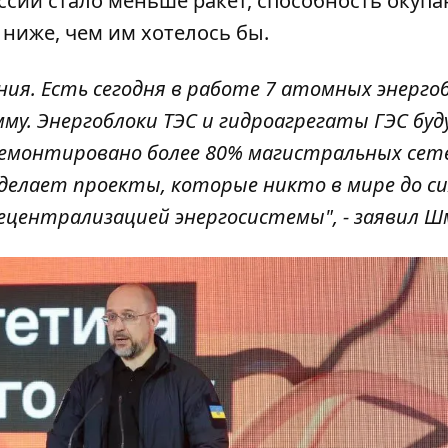
ссии стало меньше ракет
, способность окупа
ниже, чем им хотелось бы.
ия. Есть сегодня в работе 7 атомных энергоб
у. Энергоблоки ТЭС и гидроагрегаты ГЭС буд
ремонтировано более 80% магистральных сетей
а делает проекты, которые никто в мире до си
ецентрализацией энергосистемы", - заявил Ш