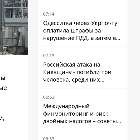
07:14
Одесситка через Укрпочту
оплатила штрафы за
нарушение ПДД, а затем ее
счета заблокировали - в
чем причина и что решил
07:13
суд
Российская атака на
Киевщину - погибли три
ны
человека, среди них
ребенок 2022 года
рые
рождения
06:53
Международный
финмониторинг и риск
м,
двойных налогов – советы
украинцам в Польше
06:33