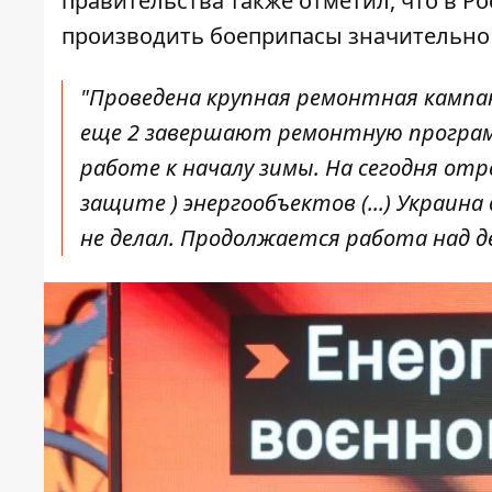
правительства также отметил, что
в Ро
производить боеприпасы значительно 
"Проведена крупная ремонтная кампан
еще 2 завершают ремонтную программ
работе к началу зимы. На сегодня от
защите ) энергообъектов (...) Украин
не делал. Продолжается работа над д