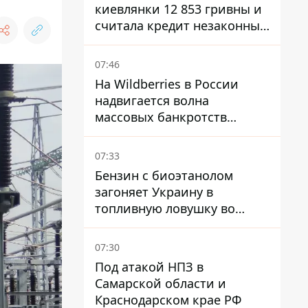
киевлянки 12 853 гривны и
считала кредит незаконным
- что решил суд
07:46
На Wildberries в России
надвигается волна
массовых банкротств
продавцов - Reuters
07:33
Бензин с биоэтанолом
загоняет Украину в
топливную ловушку во
время войны - Сергей Куюн
07:30
Под атакой НПЗ в
Самарской области и
Краснодарском крае РФ