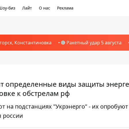
Шоу-биз
Лайт
О нас
Реклама
торск, Константиновка
🔴 Ракетный удар 5 августа
т определенные виды защиты энерге
товке к обстрелам рф
 на подстанциях "Укрэнерго" - их опробуют
ы россии