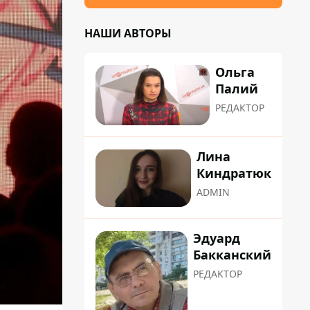
НАШИ АВТОРЫ
Ольга
Палий
РЕДАКТОР
Лина
Киндратюк
ADMIN
Эдуард
Бакканский
РЕДАКТОР