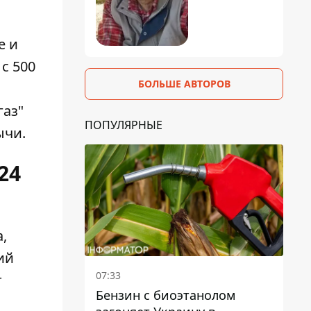
е и
с 500
БОЛЬШЕ АВТОРОВ
газ"
ПОПУЛЯРНЫЕ
ычи.
24
,
ий
07:33
т
Бензин с биоэтанолом