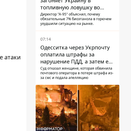
загоняет Украину в
топливную ловушку во
время войны - Сергей Куюн
Директор "А-95" объяснил, почему
обязательные 7% биоэтанола в горючем
ухудшили ситуацию на рынке.
07:14
Одесситка через Укрпочту
оплатила штрафы за
е атаки
нарушение ПДД, а затем ее
счета заблокировали - в
Суд отказал женщине, которая обвинила
почтового оператора в потере штрафа из-
чем причина и что решил
за смс и подала апелляцию
суд