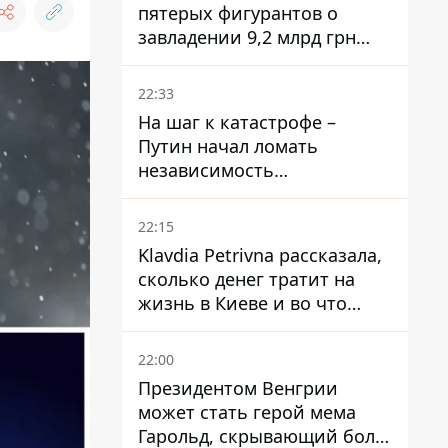
пятерых фигурантов о
завладении 9,2 млрд грн
ПриватБанка направили в
суд
22:33
На шаг к катастрофе –
Путин начал ломать
независимость
собственного Центробанка,
заставив снизить базовую
22:15
ставку
Klavdia Petrivna рассказала,
сколько денег тратит на
жизнь в Киеве и во что
вкладывает миллионы
22:00
Президентом Венгрии
может стать герой мема
Гарольд, скрывающий боль