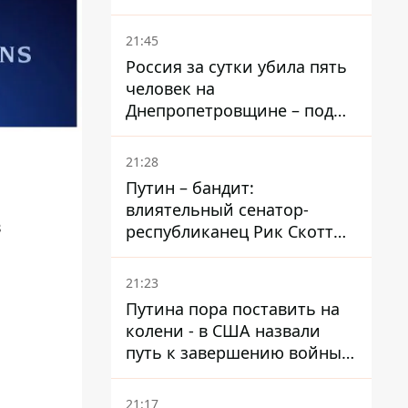
– он возглавил народное
голосование
21:45
Россия за сутки убила пять
человек на
Днепропетровщине – под
ударами оказались пять
районов области
21:28
Путин – бандит:
в
влиятельный сенатор-
в
республиканец Рик Скотт
призвал Конгресс привлечь
РФ к ответственности за
21:23
войну в Украине
Путина пора поставить на
колени - в США назвали
путь к завершению войны -
National Security Journal
21:17