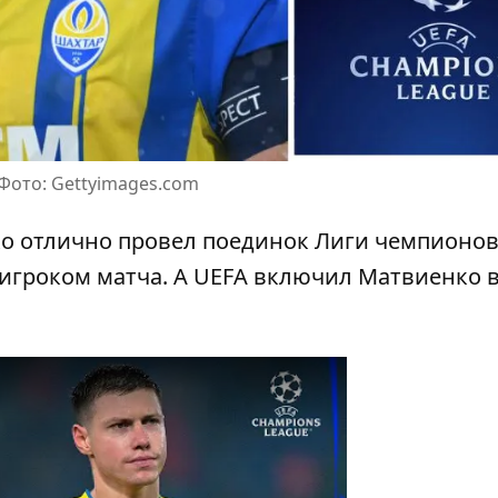
Фото: Gettyimages.com
ко отлично
провел поединок Лиги чемпионо
 игроком матча. А UEFA включил Матвиенко 