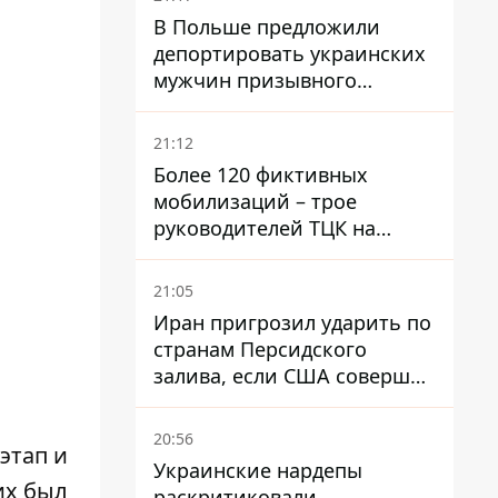
В Польше предложили
депортировать украинских
мужчин призывного
возраста - кого это может
затронуть
21:12
Более 120 фиктивных
мобилизаций – трое
руководителей ТЦК на
Волыни и Буковине
получили подозрения за
21:05
фейковые отчеты
Иран пригрозил ударить по
странам Персидского
залива, если США совершат
хотя бы одну атаку - Reuters
20:56
этап и
Украинские нардепы
их был
раскритиковали