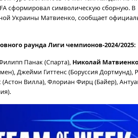
UEFA сформировал символическую сборную. В
рной Украины Матвиенко
, сообщает официа
новного раунда Лиги чемпионов-2024/2025:
, Филипп Панак (Спарта),
Николай Матвиенк
мен), Джейми Гиттенс (Боруссия Дортмунд), 
 (Астон Вилла), Флориан Фирц (Байер), Антуа
ия).