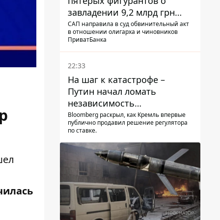
пятерых фигурантов о
завладении 9,2 млрд грн
ПриватБанка направили в
САП направила в суд обвинительный акт
в отношении олигарха и чиновников
суд
ПриватБанка
22:33
На шаг к катастрофе –
Путин начал ломать
независимость
р
собственного Центробанка,
Bloomberg раскрыл, как Кремль впервые
публично продавил решение регулятора
заставив снизить базовую
по ставке.
ставку
шел
чилась